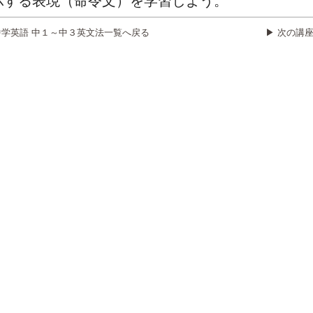
指示する表現（命令文）を学習しよう。
中学英語 中１～中３英文法一覧へ戻る
▶ 次の講