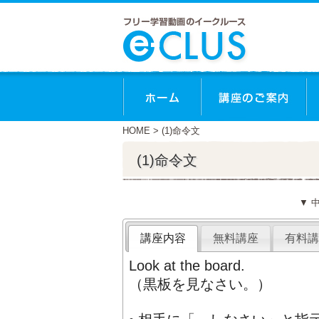
HOME
> (1)命令文
(1)命令文
▼ 
講座内容
無料講座
有料講
Look at the board.
（黒板を見なさい。）