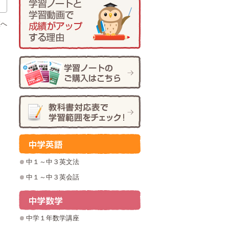
座へ
中１～中３英文法
中１～中３英会話
中学１年数学講座