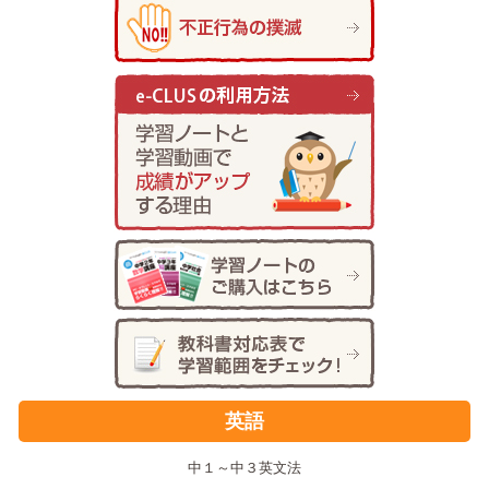
体），光・音・力，植物，大地の変化！！
2019.07.02
【中３】平方根の意味から乗除の計算まで！有
理数と無理数のちがいに気をつけよう！！
2019.06.30
【中１】上皿てんびんで質量を測ってみよう！
質量と体積が分かれば密度を計算できます！！
2019.06.29
【中１】What is ～？を使って、～は何です
か？ とたずねる形を学習しよう！
2019.06.27
【中２】生物は何からできているのか？唾液に
はアミラーゼという消化酵素があります！！
2019.06.26
【中３】第1次世界大戦から現代までを総復習
しよう！
2019.06.25
【中３】電離によって原子がイオンになる！電
英語
池のしくみにもイオンが関係しています！！
2019.06.23
【中１】文字式でいろいろな数量を表してみよ
中１～中３英文法