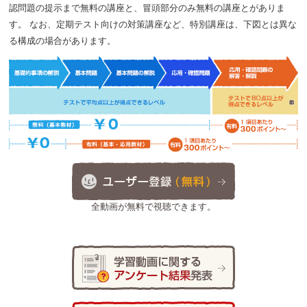
ない」という表現！接続詞until は「～までに」！！
認問題の提示まで無料の講座と、冒頭部分のみ無料の講座とがありま
す。 なお、定期テスト向けの対策講座など、特別講座は、下図とは異な
2019.08.17
【中１】Where do you ~ ?の文 どこで～です
る構成の場合があります。
か（しますか）？ とたずねる文を学習しよう！
2019.08.01
夏季休業日のお知らせ
2019.07.31
【中３】1・2年の総復習！一人称、二人称、
単数・複数、３人称単数現在のｓを復習しよう！！
2019.07.31
【中１】１学期の総復習！ルーペ・顕微鏡の使
い方を確認して、水中の小さな生物を観察！！
2019.07.30
【中２】1学期の復習 will＋動詞の原形で「～
するつもりです・～するでしょう」
全動画が無料で視聴できます。
2019.07.28
【中２】１学期の総復習をしよう！まずは、動
物の生活と生物の変化のまとめから！！
2019.07.27
【中１】英語 1学期の復習！be動詞の現在形
の文を再チェック！！
2019.07.25
【中３】中学１年の総復習！物質（気体・液