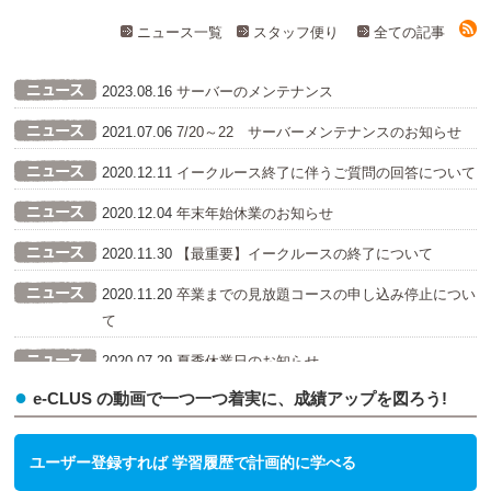
ニュース一覧
スタッフ便り
全ての記事
2023.08.16
サーバーのメンテナンス
2021.07.06
7/20～22 サーバーメンテナンスのお知らせ
2020.12.11
イークルース終了に伴うご質問の回答について
2020.12.04
年末年始休業のお知らせ
2020.11.30
【最重要】イークルースの終了について
2020.11.20
卒業までの見放題コースの申し込み停止につい
て
2020.07.29
夏季休業日のお知らせ
e-CLUS の動画で一つ一つ着実に、成績アップを図ろう!
2020.06.24
新規ユーザ登録時、お試しポイント1200ポイ
ント進呈！
ユーザー登録すれば 学習履歴で計画的に学べる
2020.05.14
イークルースがテレビで紹介されます！