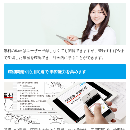
2020.04.27
【重要】料金改定：月額４８０円に！４月２８
日からスタート！
2020.04.24
【新型コロナ！緊急予告！必ず一読！重要】料
金改定の件
2020.03.31
テレワーク化に伴う電話でのお問い合わせ先に
ついて
無料の動画はユーザー登録しなくても閲覧できますが、登録すれば今ま
で学習した履歴を確認でき、計画的に学ぶことができます。
2020.03.19
ご卒業の方へ
2020.01.07
社長のお昼の弁当（笑）
確認問題や応用問題で 学習能力を高めます
2020.01.06
飛騨山脈はどこかな？
2020.01.06
イークルース社長が薪割りをしてみたよ
2019.12.03
年末年始休業のお知らせ
2019.10.30
【中２】霧や雲のでき方を確認しよう！気圧の
違いによって、海風や陸風なども吹きます！！
2019.10.29
【中１】How muchを使って「いくら～？」と
基礎力の定着、応用力の向上を目指したい場合は、応用問題で、学習能