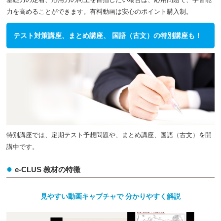
たずねる文とその答え方をマスターしよう！！
力を高めることができます。有料動画は安心のポイント購入制。
2019.10.28
【中１】音は振幅と振動数によって決まりま
テスト対策講座、まとめ講座、 国語（古文）の特別講座も！
す！音の速さを求める計算に注意しよう！！
2019.10.25
【中３】三角形の相似条件は必ず暗記！三角形
や縮図に相似を利用した問題を解こう！！
2019.10.24
【中２】1603年、徳川家康が江戸幕府を開
く！ 江戸幕府のしくみ、島原天草一揆、鎖国、を学
習！！
2019.10.23
【中２】平行線の錯角と同位角は補助線を使っ
特別講座では、定期テスト予想問題や、まとめ講座、国語（古文）を開
て！三角形の内角・外角の和を求めよう！！
講中です。
2019.10.22
【中１】世界地理 ヨーロッパ州の地形・気候
e-CLUS 教材の特徴
や国名、農業、工業を覚えよう！！
2019.10.21
【中１】関数の手始めに比例・反比例！座標の
見やすい動画キャプチャで 分かりやすく解説
表し方，グラフの見方に慣れておこう！！