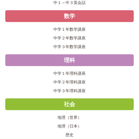
う！式の値は正負の数の復習でもあります！！
中１～中３英会話
2019.06.22
【中１】アジア州の学習！地形や農業、気候を
数学
覚えよう！
中学１年数学講座
2019.06.20
【中３】現在完了のまとめ 継続・経験・完了
中学２年数学講座
３つの用法を確認！！
中学３年数学講座
2019.06.20
【中２】分数や小数が含まれる連立方程式の解
き方！解と係数の関係も確認しておこう！！
理科
2019.06.18
【中３】展開・因数分解を計算や証明問題に使
中学１年理科講座
おう！素因数分解と因数分解はちがいます！！
中学２年理科講座
2019.06.17
【中２】willを使って未来を表そう！「～する
中学３年理科講座
つもりです・～するでしょう」は、will+動詞の原形！
社会
2019.06.16
【中１】物質の分類のしかたには、有機物・無
機物・金属・非金属などいろいろあります！！
地理（世界）
2019.06.15
【中１】Is this ～ ? 「これは～ですか。」と
地理（日本）
Is that ～ ? 「あれは～ですか。」を学習！
歴史