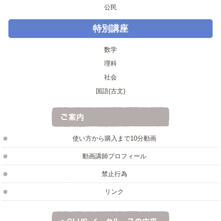
公民
2019.06.14
【中２】発熱反応と吸熱反応は身近な例で確
認！質量保存の法則など重要事項が目白押し！！
特別講座
2019.06.13
【中３】塩化銅と塩酸の電気分解！電解質と非
数学
電解質は、非電解質の物質を覚えよう！！
理科
2019.06.12
【中３】第二次大戦後の日本と世界 日本の民
社会
主化と世界の動きについて学習しよう！
国語(古文)
2019.06.11
【中１】正負の数の四則計算のまとめ！分配法
則はしっかりできるように練習しよう！！
2019.06.09
【中２】連立方程式の解の意味とは？加減法と
使い方から購入まで10分動画
代入法を使って連立方程式を解いてみよう！！
動画講師プロフィール
2019.06.08
【中１】アウストラロピテクス、北京原人、ク
ロマニョン人 人類の誕生・進化を学習しよう！
禁止行為
2019.06.07
【中３】まずは共通因数がないかチェック！そ
リンク
の後に公式が使えないか考えてみよう！！
2019.06.06
【中１】被子植物と裸子植物を合わせて種子植