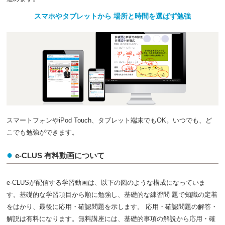
2019.10.10
【中3】公民 政治 国会は国の唯一の立法機
関！国会のしくみと仕事を学習しよう！！
スマホやタブレットから 場所と時間を選ばず勉強
2019.10.08
【中2】歴史 中間テスト対策！！鎌倉・室町
の文化、世界の歴史を総復習しよう！！
2019.10.07
【中３】放物線と直線に関する問題は重要！２
つの放物線の関係についても確認しよう！！
2019.10.06
【中１】古代の日本をまとめよう！！古墳時代
から飛鳥時代を復習！！
スマートフォンやiPod Touch、タブレット端末でもOK。いつでも、ど
2019.10.04
【中２】中間テストの対策！１次方程式とグラ
こでも勉強ができます。
フに関する動画をまとめました！！
e-CLUS 有料動画について
2019.10.03
【中３】関係代名詞に強くなろう②！２つの文
章を目的語でつなげる時に使う thatとwhichを学習！
e-CLUSが配信する学習動画は、以下の図のような構成になっていま
2019.10.02
【中１】方程式の利用のつづき！過不足・分
す。基礎的な学習項目から順に勉強し、基礎的な練習問 題で知識の定着
配、整数、速さ、比例式に関する文章題！！
をはかり、最後に応用・確認問題を示します。 応用・確認問題の解答・
2019.10.01
【中２】have to + 動詞で「～しなければなら
解説は有料になります。無料講座には、基礎的事項の解説から応用・確