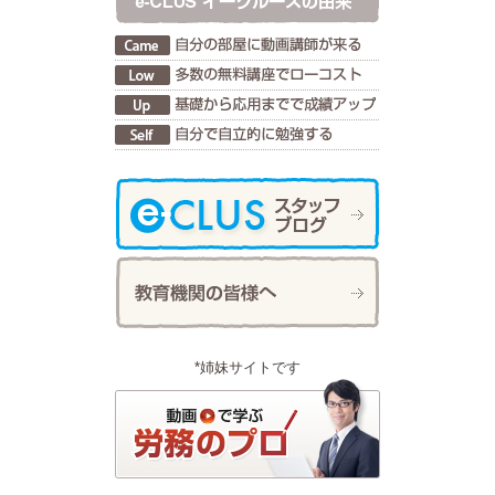
物！光合成と呼吸は対照実験に注意しよう！！
2019.06.05
【中３】現在完了形「完了」「経験」の疑問文
とその答え方を学習しよう！
2019.06.04
【中２】鉄や銅と硫黄の反応を確認！酸素との
反応は、結びついても離れても特別です！！
2019.06.03
【中２】英語 未来を表す表現 be going to ～
の文を学習しよう！
2019.06.02
【中３】遺伝についての規則性を確認しよう！
発見したのはオーストリアのメンデルです！！
2019.06.01
【中１】英語 This（That ） is ～. 「これ
（あれ）は～です。」の文を学習しよう！
*姉妹サイトです
2019.05.26
【中１】被子植物と裸子植物の花のつくり！
根・茎・葉のつくりとはたらきを確認しよう！！
2019.05.24
YouTubeの今までの再生回数