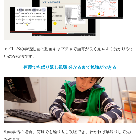
2019.10.20
【中３】分詞 現在分詞「～している」と過去
分詞「～された」の表現をマスター！
2019.10.18
【中３】位置エネルギーと運動エネルギー！エ
ネルギーを変換しても総量は保存されます！！
2019.10.17
【中２】不定詞の学習！「to + 動詞の原形」
で、不定詞という用法になる！！
ｅ-CLUSの学習動画は動画キャプチャで画質が良く見やすく分かりやす
いのが特徴です。
2019.10.16
【中２】気象要素の観測方法を確認しよう！湿
度の計算は練習あるのみ！！
何度でも繰り返し視聴 分かるまで勉強ができる
2019.10.15
【中１】相手に「～しなさい」と指示する表
現、命令文を学習しよう！！
2019.10.14
【中３】公民 行政権と司法権、内閣と裁判
所 内閣の仕事、民事裁判と刑事裁判、三審制をマスタ
ー！！
2019.10.11
【中３】位置エネルギーと運動エネルギー！エ
ネルギーを変換しても総量は保存されます！！
動画学習の場合、何度でも繰り返し視聴でき、わかれば早送りして先に
進めます。