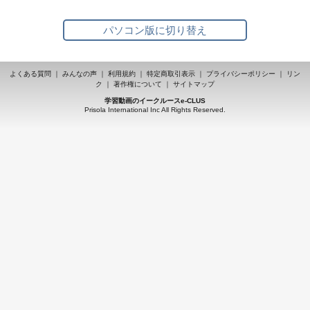
パソコン版に切り替え
よくある質問
｜
みんなの声
｜
利用規約
｜
特定商取引表示
｜
プライバシーポリシー
｜
リン
ク
｜
著作権について
｜
サイトマップ
学習動画のイークルースe-CLUS
Prisola International Inc All Rights Reserved.