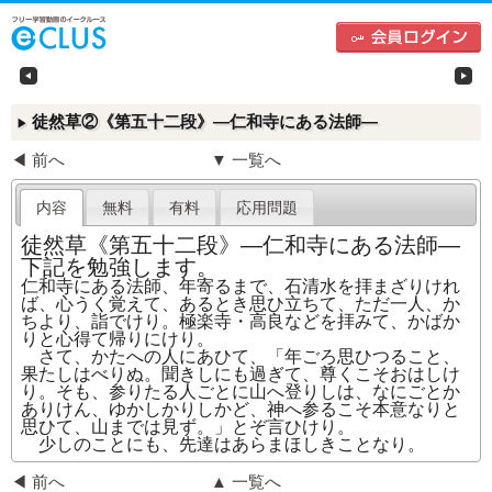
中学生向けフリー学習動画のイークルース（e-CLU
左
徒然草②《第五十二段》―仁和寺にある法師―
▶
◀ 前へ
▼ 一覧へ
内容
無料
有料
応用問題
徒然草《第五十二段》―仁和寺にある法師―
下記を勉強します。
仁和寺にある法師、年寄るまで、石清水を拝まざり
けれ
ば、心うく覚えて、あるとき思ひ立ちて、ただ一
人、か
ちより、詣でけり。極楽寺・高良などを拝みて、
かばか
りと心得て帰りにけり。
さて、かたへの人にあひて、「年ごろ思ひつること、
果
たしはべりぬ。聞きしにも過ぎて、尊くこそおはしけ
り。そも、参りたる人ごとに山へ登りしは、なにごとか
ありけん、ゆかしかりしかど、神へ参るこそ本意なり
と
思ひて、山までは見ず。」とぞ言ひけり。
少しのことにも、先達はあらまほしきことなり。
◀ 前へ
▲ 一覧へ