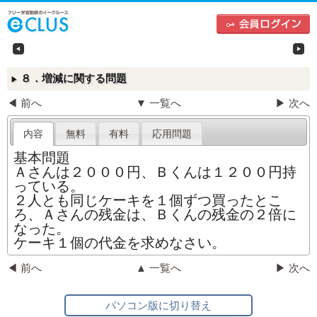
中学生向けフリー学習動画のイークルース（e-CLU
左
８．増減に関する問題
▶
◀ 前へ
▼ 一覧へ
▶ 次へ
内容
無料
有料
応用問題
基本問題
Ａさんは２０００円、Ｂくんは１２００円持
っている。
２人とも同じケーキを１個ずつ買ったとこ
ろ、Ａさんの残金は、Ｂ
くんの残金の２倍に
なった。
ケーキ１個の代金を求めなさい。
◀ 前へ
▲ 一覧へ
▶ 次へ
パソコン版に切り替え