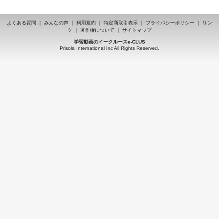
よくある質問
｜
みんなの声
｜
利用規約
｜
特定商取引表示
｜
プライバシーポリシー
｜
リン
ク
｜
著作権について
｜
サイトマップ
学習動画のイークルースe-CLUS
Prisola International Inc All Rights Reserved.