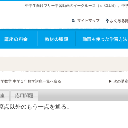
中学生向けフリー学習動画のイークルース（ｅ-CLUS）。
中学数学 中学１年数学講座一覧へ戻る
▶ 次の講
座
応用問題
原点以外のもう一点を通る。