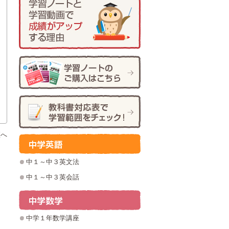
座へ
中１～中３英文法
中１～中３英会話
中学１年数学講座