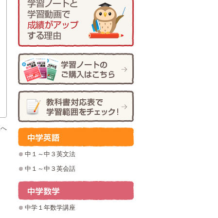
座へ
中１～中３英文法
中１～中３英会話
中学１年数学講座