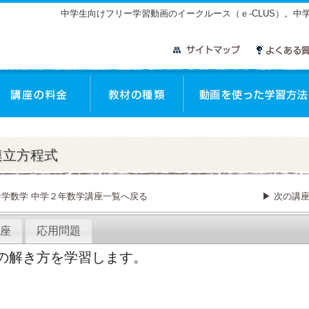
中学生向けフリー学習動画のイークルース（ｅ-CLUS）。
連立方程式
中学数学 中学２年数学講座一覧へ戻る
▶ 次の講
座
応用問題
の解き方を学習します。