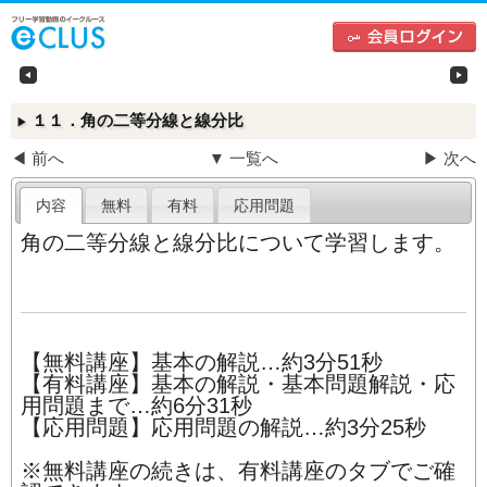
中学生向けフリー学習動画のイークルース（e-CLU
左
１１．角の二等分線と線分比
▶
◀ 前へ
▼ 一覧へ
▶ 次へ
内容
無料
有料
応用問題
角の二等分線と線分比について学習します。
【無料講座】基本の解説…約3分51秒
【有料講座】基本の解説・基本問題解説・応
用問題まで…約6分31秒
【応用問題】応用問題の解説…約3分25秒
※無料講座の続きは、有料講座のタブでご確