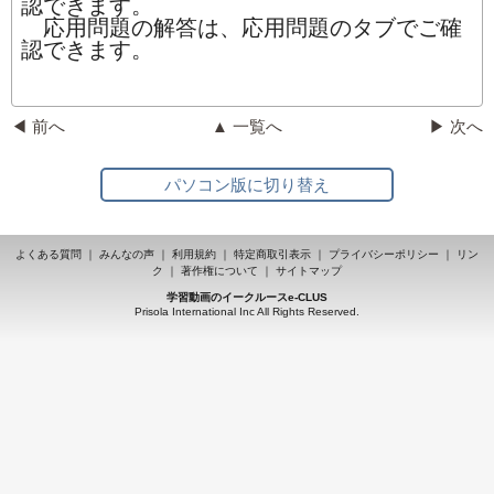
認できます。
応用問題の解答は、応用問題のタブでご確
認できます。
◀ 前へ
▲ 一覧へ
▶ 次へ
パソコン版に切り替え
よくある質問
｜
みんなの声
｜
利用規約
｜
特定商取引表示
｜
プライバシーポリシー
｜
リン
ク
｜
著作権について
｜
サイトマップ
学習動画のイークルースe-CLUS
Prisola International Inc All Rights Reserved.