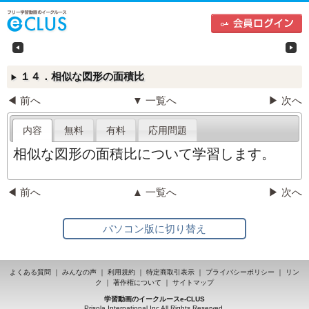
中学生向けフリー学習動画のイークルース（e-CLU
左
１４．相似な図形の面積比
▶
◀ 前へ
▼ 一覧へ
▶ 次へ
内容
無料
有料
応用問題
相似な図形の面積比について学習します。
◀ 前へ
▲ 一覧へ
▶ 次へ
パソコン版に切り替え
よくある質問
｜
みんなの声
｜
利用規約
｜
特定商取引表示
｜
プライバシーポリシー
｜
リン
ク
｜
著作権について
｜
サイトマップ
学習動画のイークルースe-CLUS
Prisola International Inc All Rights Reserved.