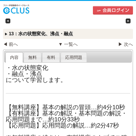
中学生向けフリー学習動画のイークルース（e-CLU
左
13：水の状態変化、沸点・融点
▶
◀ 前へ
▼ 一覧へ
▶ 次へ
内容
無料
有料
応用問題
・水の状態変化
・融点・沸点
について学習します。
【無料講座】基本の解説の冒頭…約4分10秒
【有料講座】基本の解説・基本問題の解説・
応用問題まで…約10分33秒
【応用問題】応用問題の解説…約2分47秒