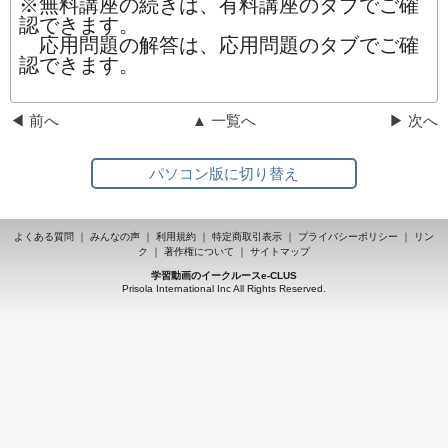
※無料講座の続きは、有料講座のタブでご確
認できます。
応用問題の解答は、応用問題のタブでご確
認できます。
◀ 前へ
▲ 一覧へ
▶ 次へ
パソコン版に切り替え
よくある質問
｜
みんなの声
｜
利用規約
｜
特定商取引表示
｜
プライバシーポリシー
｜
リン
ク
｜
著作権について
｜
サイトマップ
学習動画のイークルースe-CLUS
Prisola International Inc All Rights Reserved.