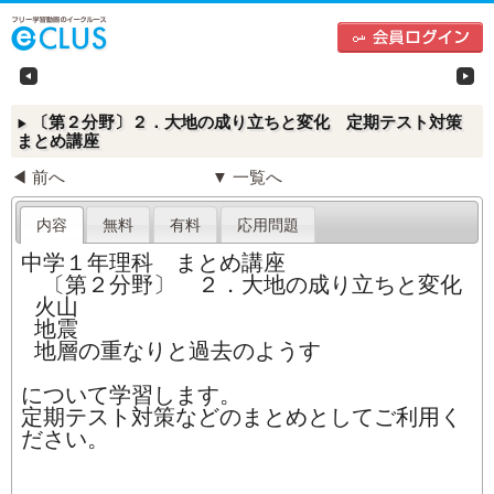
中学生向けフリー学習動画のイークルース（e-CLU
左
〔第２分野〕２．大地の成り立ちと変化 定期テスト対策
▶
まとめ講座
◀ 前へ
▼ 一覧へ
内容
無料
有料
応用問題
中学１年理科 まとめ講座
〔第２分野〕 ２．大地の成り立ちと変化
火山
地震
地層の重なりと過去のようす
について学習します。
定期テスト対策などのまとめとしてご利用く
ださい。