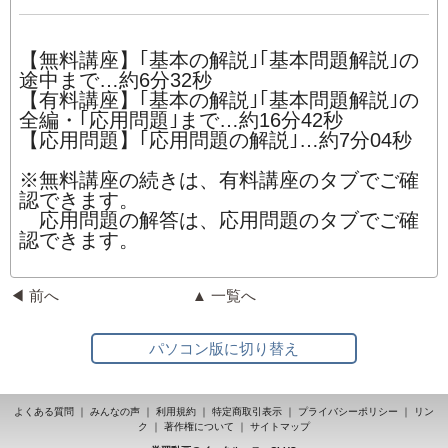
【無料講座】｢基本の解説｣｢基本問題解説｣の
途中まで…約6分32秒
【有料講座】｢基本の解説｣｢基本問題解説｣の
全編・｢応用問題｣まで…約16分42秒
【応用問題】｢応用問題の解説｣…約7分04秒
※無料講座の続きは、有料講座のタブでご確
認できます。
応用問題の解答は、応用問題のタブでご確
認できます。
◀ 前へ
▲ 一覧へ
パソコン版に切り替え
よくある質問
｜
みんなの声
｜
利用規約
｜
特定商取引表示
｜
プライバシーポリシー
｜
リン
ク
｜
著作権について
｜
サイトマップ