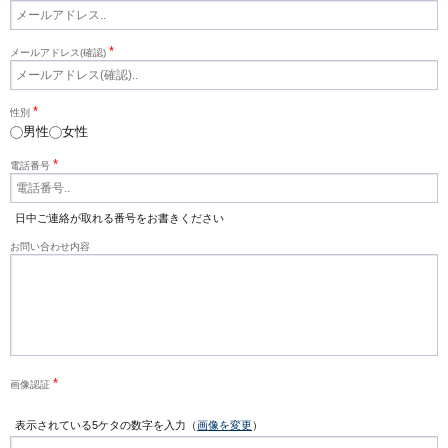
*
メールアドレス(確認)
*
性別
男性
女性
*
電話番号
日中ご連絡が取れる番号をお書きください
お問い合わせ内容
*
画像認証
表示されている5ケタの数字を入力（
画像を変更
）