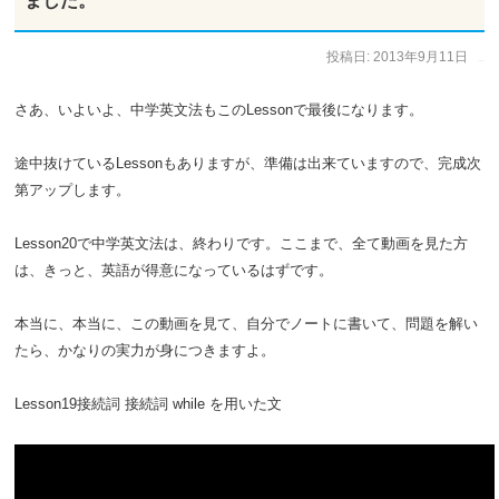
ました。
投稿日:
2013年9月11日
作成者:
イークルース
さあ、いよいよ、中学英文法もこのLessonで最後になります。
途中抜けているLessonもありますが、準備は出来ていますので、完成次
第アップします。
Lesson20で中学英文法は、終わりです。ここまで、全て動画を見た方
は、きっと、英語が得意になっているはずです。
本当に、本当に、この動画を見て、自分でノートに書いて、問題を解い
たら、かなりの実力が身につきますよ。
Lesson19接続詞 接続詞 while を用いた文