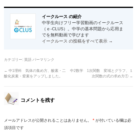
イークルース の紹介
中学生向けフリー学習動画のイークルース
（ｅ-CLUS）。中学の基本問題から応用ま
でを無料動画で学びます
イークルース の投稿をすべて表示
→
カテゴリー:
英語
パーマリンク
←
中1理科 気体の集め方、酸素・二
中2数学 1次関数 変域とグラフ、１
酸化炭素・窒素をアップしました。
次関数の式の求め方①
→
コメントを残す
メールアドレスが公開されることはありません。
*
が付いている欄は必
須項目です