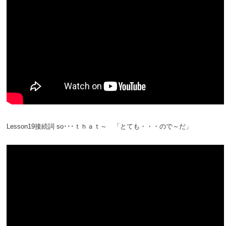
Lesson19接続詞 so･･･ｔｈａｔ～ 「とても・・・ので～だ」