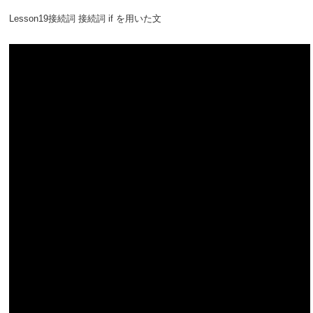
Lesson19接続詞 接続詞 if を用いた文