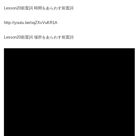
Lesson20前置詞 時間をあらわす前置詞
http://youtu.be/nqZXvVuKR1A
Lesson20前置詞 場所をあらわす前置詞