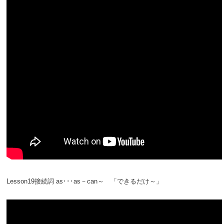
Lesson19接続詞 as･･･as－can～ 「できるだけ～」