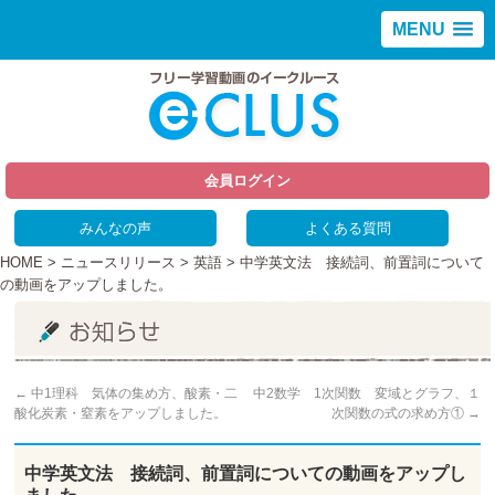
MENU
会員ログイン
みんなの声
よくある質問
HOME
>
ニュースリリース
>
英語
> 中学英文法 接続詞、前置詞について
の動画をアップしました。
←
中1理科 気体の集め方、酸素・二
中2数学 1次関数 変域とグラフ、１
酸化炭素・窒素をアップしました。
次関数の式の求め方①
→
中学英文法 接続詞、前置詞についての動画をアップし