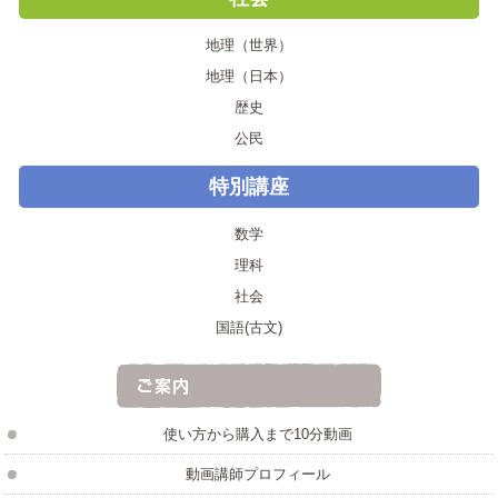
地理（世界）
地理（日本）
歴史
公民
特別講座
数学
理科
社会
国語(古文)
使い方から購入まで10分動画
動画講師プロフィール