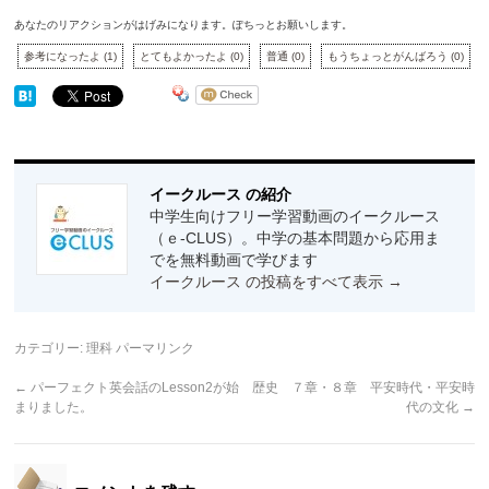
あなたのリアクションがはげみになります。ぽちっとお願いします。
参考になったよ
(
1
)
とてもよかったよ
(
0
)
普通
(
0
)
もうちょっとがんばろう
(
0
)
イークルース の紹介
中学生向けフリー学習動画のイークルース
（ｅ-CLUS）。中学の基本問題から応用ま
でを無料動画で学びます
イークルース の投稿をすべて表示
→
カテゴリー:
理科
パーマリンク
←
パーフェクト英会話のLesson2が始
歴史 ７章・８章 平安時代・平安時
まりました。
代の文化
→