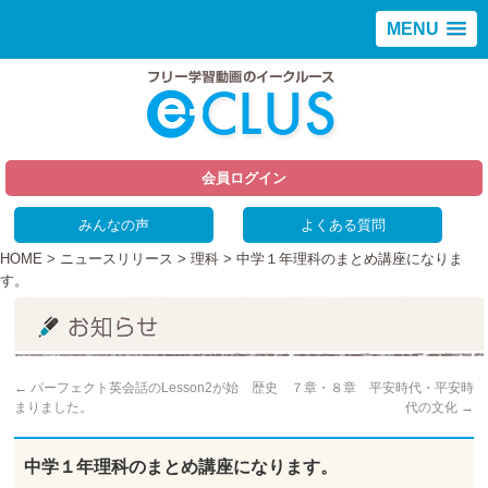
MENU
会員ログイン
みんなの声
よくある質問
HOME
>
ニュースリリース
>
理科
> 中学１年理科のまとめ講座になりま
す。
←
パーフェクト英会話のLesson2が始
歴史 ７章・８章 平安時代・平安時
まりました。
代の文化
→
中学１年理科のまとめ講座になります。