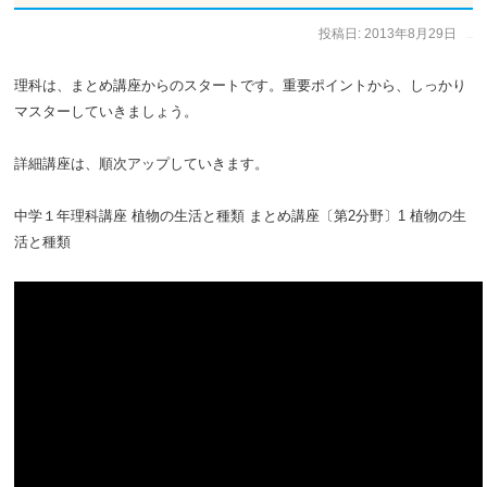
投稿日:
2013年8月29日
作成者:
イークルース
理科は、まとめ講座からのスタートです。重要ポイントから、しっかり
マスターしていきましょう。
詳細講座は、順次アップしていきます。
中学１年理科講座 植物の生活と種類 まとめ講座〔第2分野〕1 植物の生
活と種類