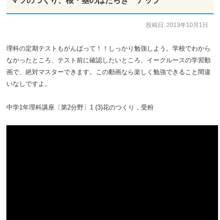
マツのつくり、根・茎のはたらき アップ
投稿日:
2013年10月1日
作成者:
staff
理科の定期テストもがんばって！！しっかり勉強しよう。学校でわから
なかったところ、テスト前に確認したいところ、イークルースの学習動
画で、絶対マスターできます。この動画なら楽しく勉強できること間違
いなしですよ。
中学1年理科講座〔第2分野〕1 (3)花のつくり，受粉