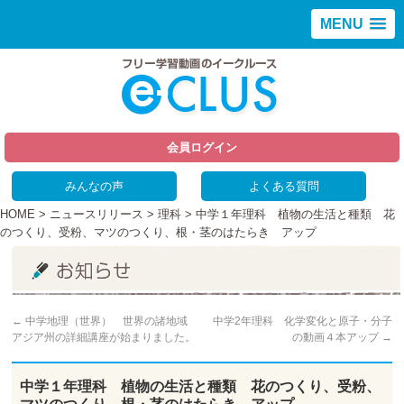
MENU
会員ログイン
みんなの声
よくある質問
HOME
>
ニュースリリース
>
理科
> 中学１年理科 植物の生活と種類 花
のつくり、受粉、マツのつくり、根・茎のはたらき アップ
←
中学地理（世界） 世界の諸地域
中学2年理科 化学変化と原子・分子
アジア州の詳細講座が始まりました。
の動画４本アップ
→
中学１年理科 植物の生活と種類 花のつくり、受粉、