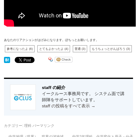
あなたのリアクションがはげみになります。ぽちっとお願いします。
参考になったよ
(
6
)
とてもよかったよ
(
4
)
普通
(
3
)
もうちょっとがんばろう
(
3
)
staff の紹介
イークルース事務局です。 システム面で講
師陣をサポートしています。
staff の投稿をすべて表示
→
カテゴリー:
理科
パーマリンク
←
中学地理（世界） 世界の諸地域
中学2年理科 化学変化と原子・分子