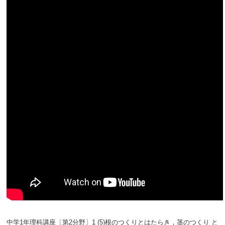
中学1年理科講座〔第2分野〕1 (5)根のつくりとはたらき，茎のつくり と