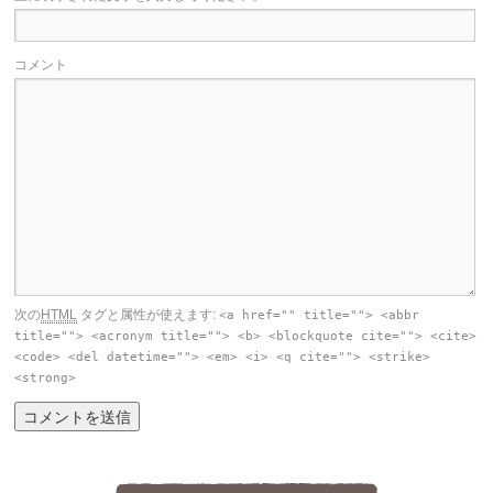
コメント
次の
HTML
タグと属性が使えます:
<a href="" title=""> <abbr
title=""> <acronym title=""> <b> <blockquote cite=""> <cite>
<code> <del datetime=""> <em> <i> <q cite=""> <strike>
<strong>