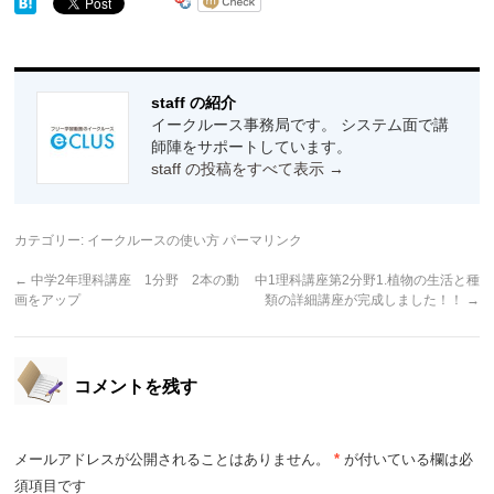
staff の紹介
イークルース事務局です。 システム面で講
師陣をサポートしています。
staff の投稿をすべて表示
→
カテゴリー:
イークルースの使い方
パーマリンク
←
中学2年理科講座 1分野 2本の動
中1理科講座第2分野1.植物の生活と種
画をアップ
類の詳細講座が完成しました！！
→
コメントを残す
メールアドレスが公開されることはありません。
*
が付いている欄は必
須項目です