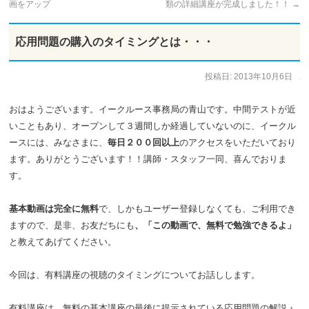
画をアップ
類の詳細講座が完成しました！！
→
応用問題の購入のタイミングとは・・・
投稿日:
2013年10月6日
作成者:
staff
おはようございます。イークルース事務局の青山です。中間テストが近
いこともあり、オープンして３週間しか経過していないのに、イークル
ースには、みなさまに、
毎日２００回以上
のアクセスをいただいており
ます。ありがとうございます！！講師・スタッフ一同、喜んでおりま
す。
基本動画は完全に無料
で、しかもユーザー登録しなくても、ご利用でき
ますので、是非、お友だちにも
、「この動画で、無料で勉強できるよ」
と教えてあげてください。
今回は、有料講座の視聴のタイミングについてお話しします。
有料講座は、無料の基本講座の最後に提示されている応用問題の解説・