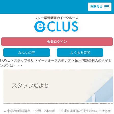
MENU
会員ログイン
みんなの声
よくある質問
HOME
>
スタッフ便り
>
イークルースの使い方
> 応用問題の購入のタイミ
ングとは・・・
←
中学2年理科講座 1分野 2本の動
中1理科講座第2分野1.植物の生活と種