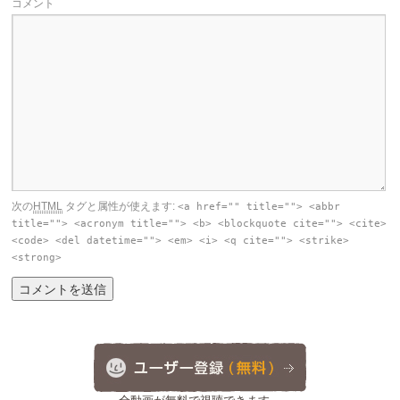
コメント
次の
HTML
タグと属性が使えます:
<a href="" title=""> <abbr
title=""> <acronym title=""> <b> <blockquote cite=""> <cite>
<code> <del datetime=""> <em> <i> <q cite=""> <strike>
<strong>