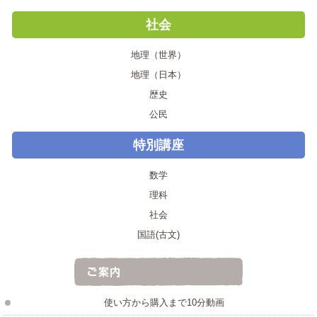
社会
地理（世界）
地理（日本）
歴史
公民
特別講座
数学
理科
社会
国語(古文)
使い方から購入まで10分動画