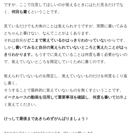
ですが、ここで注意してほしいのが覚えるときにはただ見るだけでな
く、
何回も書く
ということです。
見ているだけでも大体のことは覚えられそうですが、実際に書いてみる
とちゃんと書けない、なんてことがよくあります。
それは自分が
どこまで覚えているかはっきりわかっていない
からです。
しかし
書いてみると自分の覚えられていないところと覚えたことがはっ
きりわかります。
もうすでに覚えていることは何度も書く必要がないの
で、覚えていないところを限定していくために書くのです。
覚えられていないものを限定し、覚えていないものだけを何度もくり返
し書く。
そうすることで最終的に覚えていないものを無くすということです。
イークルースの動画を活用して重要事項を確認し
、
何度も書いて
効率よ
く覚えてください。
けっして最後まであきらめずがんばりましょう！
あなたのリアクションがはげみになります。ぽちっとお願いします。