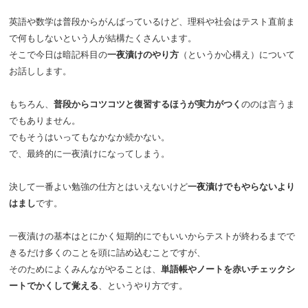
英語や数学は普段からがんばっているけど、理科や社会はテスト直前ま
で何もしないという人が結構たくさんいます。
そこで今日は暗記科目の
一夜漬けのやり方
（というか心構え）について
お話しします。
もちろん、
普段からコツコツと復習するほうが実力がつく
ののは言うま
でもありません。
でもそうはいってもなかなか続かない。
で、最終的に一夜漬けになってしまう。
決して一番よい勉強の仕方とはいえないけど
一夜漬けでもやらないより
はまし
です。
一夜漬けの基本はとにかく短期的にでもいいからテストが終わるまでで
きるだけ多くのことを頭に詰め込むことですが、
そのためによくみんながやることは、
単語帳やノートを赤いチェックシ
ートでかくして覚える
、というやり方です。