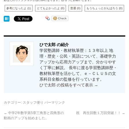
参考になったよ
(
1
)
とてもよかったよ
(
0
)
普通
(
0
)
もうちょっとがんばろう
(
0
)
ひで太郎 の紹介
学習塾講師・教材執筆歴：１３年以上 地
理・歴史・公民・英語について、基礎学力
アップから応用力アップまで、分かりやす
く丁寧に解説。 長年に渡る学習塾講師歴・
教材執筆歴を活かして、ｅ－ＣＬＵＳの文
系科目全般の監修を行っています。
ひで太郎 の投稿をすべて表示
→
カテゴリー:
スタッフ便り
パーマリンク
←
中学2年数学第5章三角形と四角形の
祝 再生回数１万回突破！！
→
動画のアップを始めました。