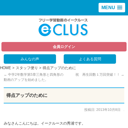
MENU
会員ログイン
みんなの声
よくある質問
HOME
>
スタッフ便り
> 得点アップのために
←
中学2年数学第5章三角形と四角形の
祝 再生回数１万回突破！！
→
動画のアップを始めました。
得点アップのために
投稿日:
2013年10月8日
作成者:
ひで太郎
みなさんこんにちは。イークルースの秀浦です。