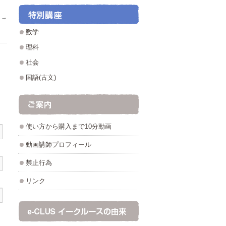
た
→
数学
理科
社会
国語(古文)
使い方から購入まで10分動画
動画講師プロフィール
禁止行為
リンク