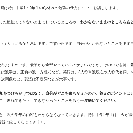
今回は特に中学1・2年生の冬休みの勉強の仕方についてお話しします。
った勉強でできないままにしているところや、
わからないままのところをあ
いう人もいるかと思います。ですからまず、自分がわからないところをまず
がおすすめです。最初から全部やっていくのがよいですが、その中でも特に
えば数学は、正負の数、方程式など。英語は、3人称単数現在や人称代名詞、b
一次関数など、英語は不定詞などが大事です。
丸をつけるだけではなく、自分がどこをまちがえたのか、答えのポイントは
て、理解できたら、できなかったところを
もう一度解いてください
。
と、次の学年の内容もわからなくなっていきます。特に中学2年生は、今が復
復習は厳しくなってきます。