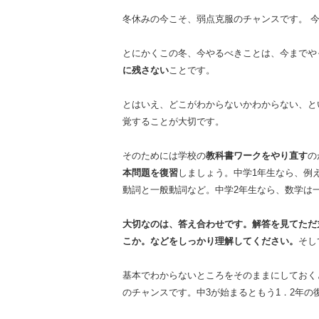
冬休みの今こそ、弱点克服のチャンスです。 
とにかくこの冬、今やるべきことは、今までや
に残さない
ことです。
とはいえ、どこがわからないかわからない、と
覚することが大切です。
そのためには学校の
教科書ワークをやり直す
の
本問題を復習
しましょう。中学1年生なら、例
動詞と一般動詞など。中学2年生なら、数学は
大切なのは、答え合わせです。解答を見てただ
こか。などをしっかり理解してください。
そし
基本でわからないところをそのままにしておく
のチャンスです。中3が始まるともう1．2年の