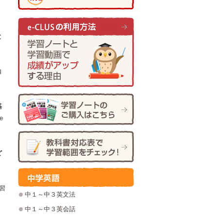
と
自
基
e
ど
習
中１～中３英文法
中１～中３英会話