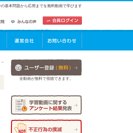
中学の基本問題から応用までを無料動画で学びます
動画を使った学習方法
運営会社
お問合せ
た
→
全動画が無料で視聴できます。
日
作成者:
ひで太郎