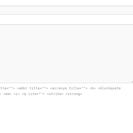
itle=""> <abbr title=""> <acronym title=""> <b> <blockquote
> <em> <i> <q cite=""> <strike> <strong>