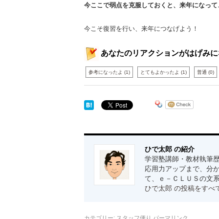
今ここで弱点を克服しておくと、来年になって
今こそ復習を行い、来年につなげよう！
あなたのリアクションがはげみに
参考になったよ
(
1
)
とてもよかったよ
(
1
)
普通
(
0
)
ひで太郎 の紹介
学習塾講師・教材執筆歴
応用力アップまで、分か
て、ｅ－ＣＬＵＳの文
ひで太郎 の投稿をすべ
カテゴリー:
スタッフ便り
パーマリンク