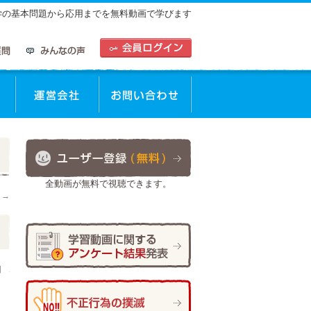
中学の基本問題から応用までを無料動画で学びます
動画を使った学習方法
運営会社
お問合せ
全動画が無料で視聴できます。
。
→
日
作成者:
staff