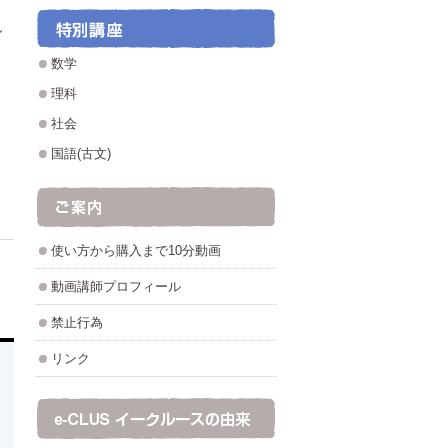
し
数学
理科
。
社会
国語(古文)
使い方から購入まで10分動画
動画講師プロフィール
禁止行為
リンク