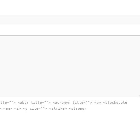
itle=""> <abbr title=""> <acronym title=""> <b> <blockquote
> <em> <i> <q cite=""> <strike> <strong>