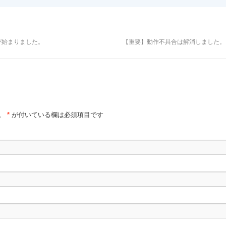
が始まりました。
【重要】動作不具合は解消しました
。
*
が付いている欄は必須項目です