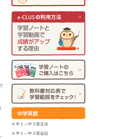
て
お
中１～中３英文法
中１～中３英会話
に