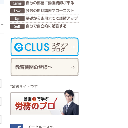
。
→
*姉妹サイトです
イークルースの