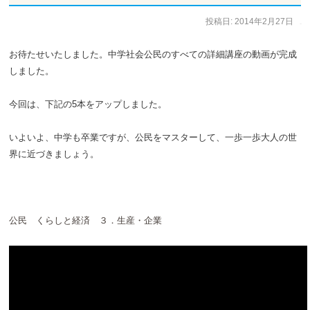
投稿日:
2014年2月27日
作成者:
staff
お待たせいたしました。中学社会公民のすべての詳細講座の動画が完成
しました。
今回は、下記の5本をアップしました。
いよいよ、中学も卒業ですが、公民をマスターして、一歩一歩大人の世
界に近づきましょう。
公民 くらしと経済 ３．生産・企業