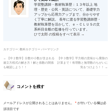
学習塾講師・教材執筆歴：１３年以上 地
理・歴史・公民・英語について、基礎学力
アップから応用力アップまで、分かりやす
く丁寧に解説。 長年に渡る学習塾講師歴・
教材執筆歴を活かして、ｅ－ＣＬＵＳの文
系科目全般の監修を行っています。
ひで太郎 の投稿をすべて表示
→
カテゴリー:
教科カテゴリー
パーマリンク
←
【中２数学】分数や小数が含まれる
【中３数学】平方根の意味から乗除の
連立方程式の解き方！解と係数の関係
計算まで！有理数と無理数のちがいに
も確認しよう！！
気をつけよう！！
→
コメントを残す
メールアドレスが公開されることはありません。
*
が付いている欄は必
須項目です