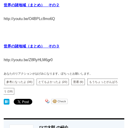
世界の諸地域（まとめ） その２
http://youtu.be/O4BPLc8mo6Q
世界の諸地域（まとめ） その３
http://youtu.be/Z8RyHLM6gr0
あなたのリアクションがはげみになります。ぽちっとお願いします。
参考になったよ
(
36
)
とてもよかったよ
(
20
)
普通
(
9
)
もうちょっとがんばろ
う
(
19
)
ひで太郎 の紹介