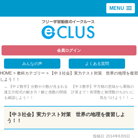
MENU
会員ログイン
みんなの声
よくある質問
HOME
>
教科カテゴリー
> 【中３社会】実力テスト対策 世界の地理を復習
しよう！！
←
【中２数学】分数や小数が含まれる
【中３数学】平方根の意味から乗除の
連立方程式の解き方！解と係数の関係
計算まで！有理数と無理数のちがいに
も確認しよう！！
気をつけよう！！
→
【中３社会】実力テスト対策 世界の地理を復習しよ
う！！
投稿日:
2014年6月6日
作成者:
ひで太郎