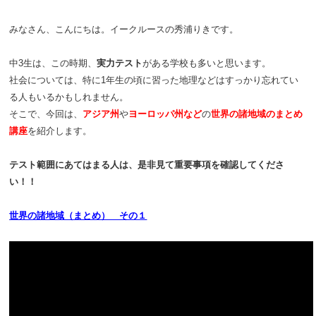
みなさん、こんにちは。イークルースの秀浦りきです。
中3生は、この時期、
実力テスト
がある学校も多いと思います。
社会については、特に1年生の頃に習った地理などはすっかり忘れてい
る人もいるかもしれません。
そこで、今回は、
アジア州
や
ヨーロッパ州など
の
世界の諸地域のまとめ
講座
を紹介します。
テスト範囲にあてはまる人は、是非見て重要事項を確認してくださ
い！！
世界の諸地域（まとめ） その１