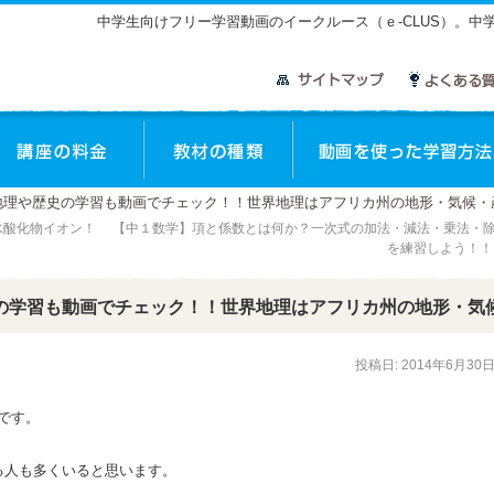
中学生向けフリー学習動画のイークルース（ｅ-CLUS）。
座のご案内
講座の料金
教材の種類
地理や歴史の学習も動画でチェック！！世界地理はアフリカ州の地形・気候・
水酸化物イオン！
【中１数学】項と係数とは何か？一次式の加法・減法・乗法・
を練習しよう！
の学習も動画でチェック！！世界地理はアフリカ州の地形・気
投稿日:
2014年6月30
です。
る人も多くいると思います。