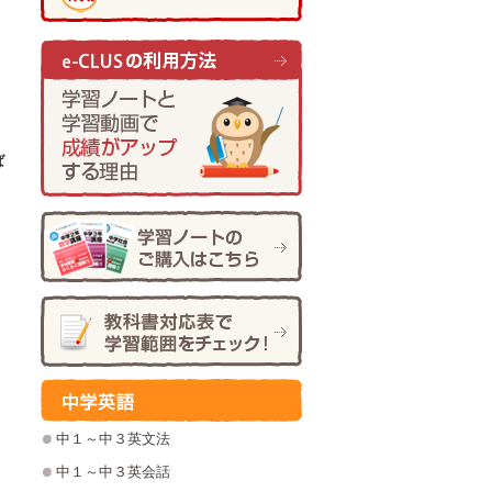
ば
く
中１～中３英文法
中１～中３英会話