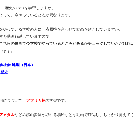
して
歴史
の３つを学習しますが、
よって、今やっているとろが異なります。
をやっている学校の人に一応照準を合わせて動画を紹介していますが、
容を動画解説していますので、
こちらの動画で今学校でやっているところがあるかチェックしていただけれ
います。
学社会 地理（日本）
 歴史
州につづいて、
アフリカ州
の学習です。
アメタル
などの鉱山資源が取れる場所などを動画で確認し、しっかり覚えて