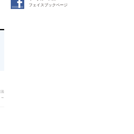
フェイスブックページ
除法
！
→