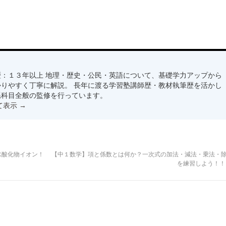
：１３年以上 地理・歴史・公民・英語について、基礎学力アップから
りやすく丁寧に解説。 長年に渡る学習塾講師歴・教材執筆歴を活かし
系科目全般の監修を行っています。
て表示
→
水酸化物イオン！
【中１数学】項と係数とは何か？一次式の加法・減法・乗法・
を練習しよう！