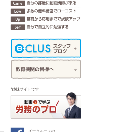
*姉妹サイトです
イークルースの