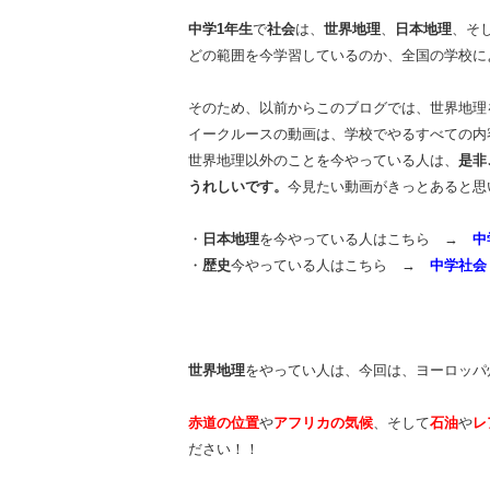
中学1年生
で
社会
は、
世界地理
、
日本地理
、そ
どの範囲を今学習しているのか、全国の学校に
そのため、以前からこのブログでは、世界地理
イークルースの動画は、学校でやるすべての内
世界地理以外のことを今やっている人は、
是非
うれしいです。
今見たい動画がきっとあると思
・
日本地理
を今やっている人はこちら →
中
・
歴史
今やっている人はこちら →
中学社会
世界地理
をやってい人は、今回は、ヨーロッパ
赤道の位置
や
アフリカの気候
、そして
石油
や
レ
ださい！！