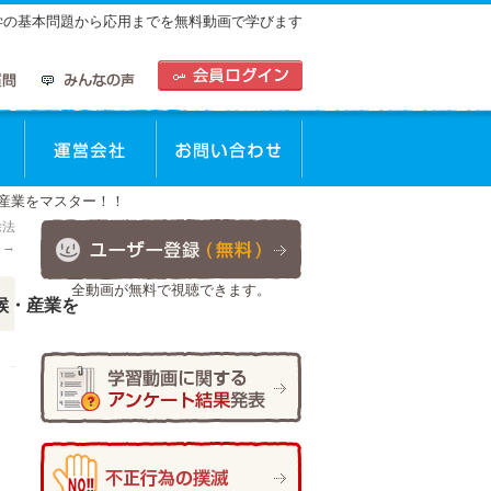
中学の基本問題から応用までを無料動画で学びます
動画を使った学習方法
運営会社
お問合せ
産業をマスター！！
除法
！
→
全動画が無料で視聴できます。
候・産業を
日
作成者:
ひで太郎