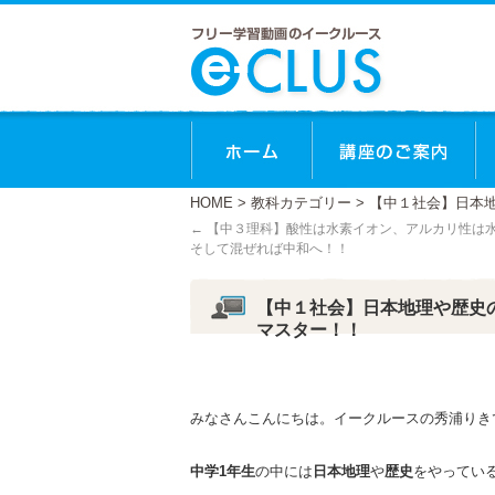
ホーム
講
HOME
>
教科カテゴリー
> 【中１社会】日本
←
【中３理科】酸性は水素イオン、アルカリ性は
そして混ぜれば中和へ！！
【中１社会】日本地理や歴史
マスター！！
みなさんこんにちは。イークルースの秀浦りき
中学1年生
の中には
日本地理
や
歴史
をやってい