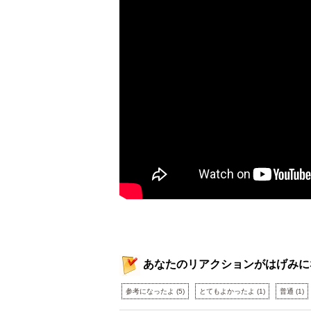
あなたのリアクションがはげみに
参考になったよ
(
5
)
とてもよかったよ
(
1
)
普通
(
1
)