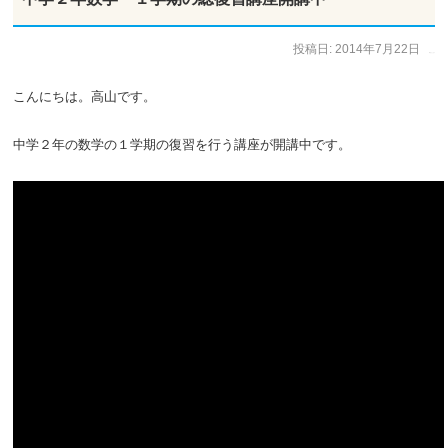
投稿日:
2014年7月22日
作成者:
高山 よしなり
こんにちは。高山です。
中学２年の数学の１学期の復習を行う講座が開講中です。