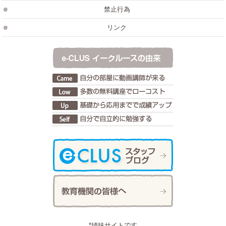
禁止行為
リンク
*姉妹サイトです