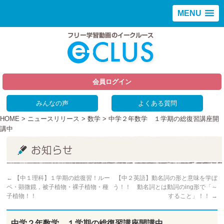
MENU
会員ログイン
みんなの声
よくある質問
HOME
>
ニュースリリース
>
数学
> 中学２年数学 １学期の総復習講座開
講中
←
【中１理科】１学期の総復習！ルー
【中２英語】動名詞の形と意味を学ぼ
ペ・顕微鏡，被子植物・裸子植物・種
う！！ 動名詞とは動詞のing形で「～
子植物！！
すること」！！
→
中学２年数学 １学期の総復習講座開講中