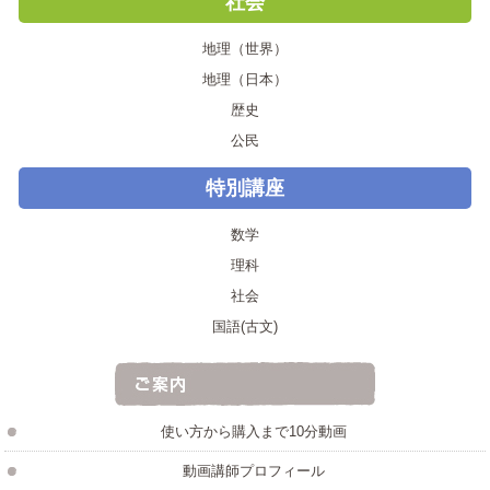
社会
地理（世界）
地理（日本）
歴史
公民
特別講座
数学
理科
社会
国語(古文)
使い方から購入まで10分動画
動画講師プロフィール