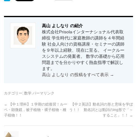
高山 よしなり の紹介
株式会社Prisolaインターナショナル代表取
締役 学生時代に家庭教師の講師を４年間経
験 社会人向けの資格講座・セミナーの講師
を９年以上経験、現在に至る。 イークルー
スシステムの発案者。 数学の基礎から応用
問題までを分かりやすく熱血指導で解説し
ます。
高山 よしなり の投稿をすべて表示
→
カテゴリー:
数学
パーマリンク
←
【中１理科】１学期の総復習！ルー
【中２英語】動名詞の形と意味を学ぼ
ペ・顕微鏡，被子植物・裸子植物・種
う！！ 動名詞とは動詞のing形で「～
子植物！！
すること」！！
→