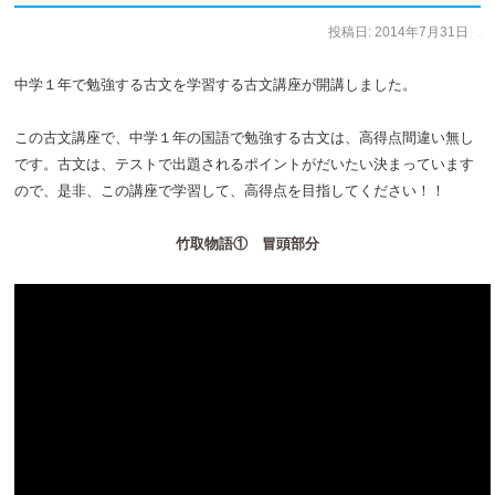
投稿日:
2014年7月31日
作成者:
staff
中学１年で勉強する古文を学習する古文講座が開講しました。
この古文講座で、中学１年の国語で勉強する古文は、高得点間違い無し
です。古文は、テストで出題されるポイントがだいたい決まっています
ので、是非、この講座で学習して、高得点を目指してください！！
竹取物語① 冒頭部分