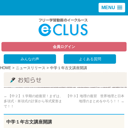
MENU
会員ログイン
みんなの声
よくある質問
HOME
>
ニュースリリース
> 中学１年古文講座開講
←
【中２】１学期の総復習！まずは、
【中３】地理の復習 世界地理と日本
多項式・単項式の計算から等式変形ま
地理のまとめをやろう！！
→
で！！
中学１年古文講座開講