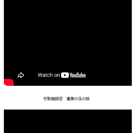
竹取物語② 蓬莱の玉の枝