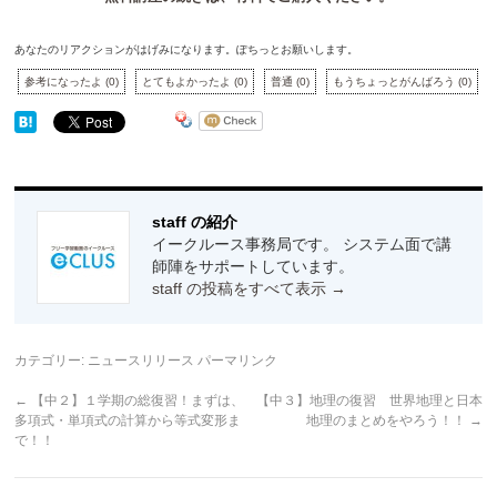
あなたのリアクションがはげみになります。ぽちっとお願いします。
参考になったよ
(
0
)
とてもよかったよ
(
0
)
普通
(
0
)
もうちょっとがんばろう
(
0
)
staff の紹介
イークルース事務局です。 システム面で講
師陣をサポートしています。
staff の投稿をすべて表示
→
カテゴリー:
ニュースリリース
パーマリンク
←
【中２】１学期の総復習！まずは、
【中３】地理の復習 世界地理と日本
多項式・単項式の計算から等式変形ま
地理のまとめをやろう！！
→
で！！