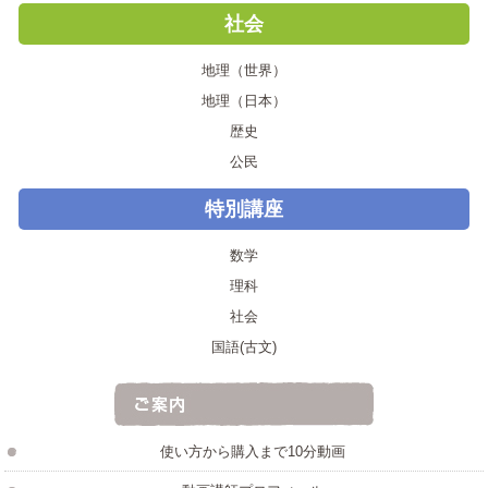
社会
地理（世界）
地理（日本）
歴史
公民
特別講座
数学
理科
社会
国語(古文)
使い方から購入まで10分動画