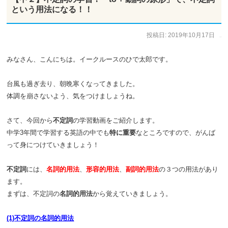
という用法になる！！
投稿日:
2019年10月17日
作成者:
ひで太郎
みなさん、こんにちは。イークルースのひで太郎です。
台風も過ぎ去り、朝晩寒くなってきました。
体調を崩さないよう、気をつけましょうね。
さて、今回から
不定詞
の学習動画をご紹介します。
中学3年間で学習する英語の中でも
特に重要
なところですので、がんば
って身につけていきましょう！
不定詞
には、
名詞的用法
、
形容的用法
、
副詞的用法
の３つの用法があり
ます。
まずは、不定詞の
名詞的用法
から覚えていきましょう。
(1)不定詞の名詞的用法