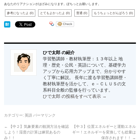
あなたのリアクションがはげみになります。ぽちっとお願いします。
参考になったよ
(
0
)
とてもよかったよ
(
0
)
普通
(
0
)
もうちょっとがんばろう
(
0
)
ひで太郎 の紹介
学習塾講師・教材執筆歴：１３年以上 地
理・歴史・公民・英語について、基礎学力
アップから応用力アップまで、分かりやす
く丁寧に解説。 長年に渡る学習塾講師歴・
教材執筆歴を活かして、ｅ－ＣＬＵＳの文
系科目全般の監修を行っています。
ひで太郎 の投稿をすべて表示
→
カテゴリー:
英語
パーマリンク
←
【中２】気象要素の観測方法を確認
【中３】位置エネルギーと運動エネル
しよう！湿度の計算は練習あるの
ギー！エネルギーを変換しても総量は
み！！
保存されます！！
→