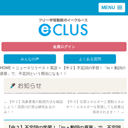
MENU
会員ログイン
みんなの声
よくある質問
HOME
>
ニュースリリース
>
英語
> 【中２】不定詞の学習！「to + 動詞の
原形」で、不定詞という用法になる！！
←
【中２】気象要素の観測方法を確認
【中３】位置エネルギーと運動エネル
しよう！湿度の計算は練習あるの
ギー！エネルギーを変換しても総量は
み！！
保存されます！！
→
【中２】不定詞の学習！「to + 動詞の原形」で、不定詞