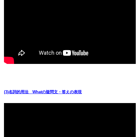
(3)名詞的用法 Whatの疑問文・答えの表現