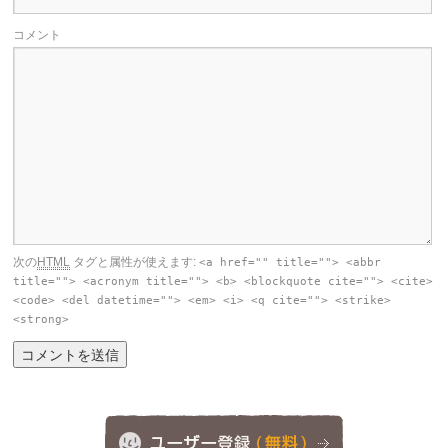
コメント
次の
HTML
タグと属性が使えます:
<a href="" title=""> <abbr
title=""> <acronym title=""> <b> <blockquote cite=""> <cite>
<code> <del datetime=""> <em> <i> <q cite=""> <strike>
<strong>