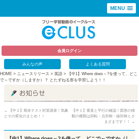
MENU
会員ログイン
みんなの声
よくある質問
HOME
>
ニュースリリース
>
英語
> 【中1】Where does～?を使って、どこ
で～ですか（しますか）？ とたずねる形を学習しよう！！
←
【中２】期末テスト対策講座！気象
【中１】垂直と平行の確認！図形の移
とその変化のまとめ！！
動の種類は回転・点対称・線対称とさ
まざまです！！
→
【中1】Where does～?を使って、どこで～ですか（し