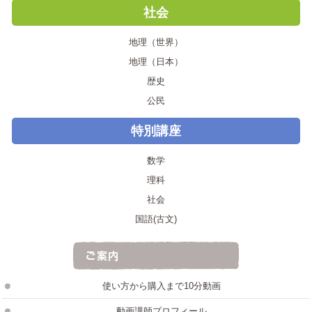
社会
地理（世界）
地理（日本）
歴史
公民
特別講座
数学
理科
社会
国語(古文)
使い方から購入まで10分動画
動画講師プロフィール