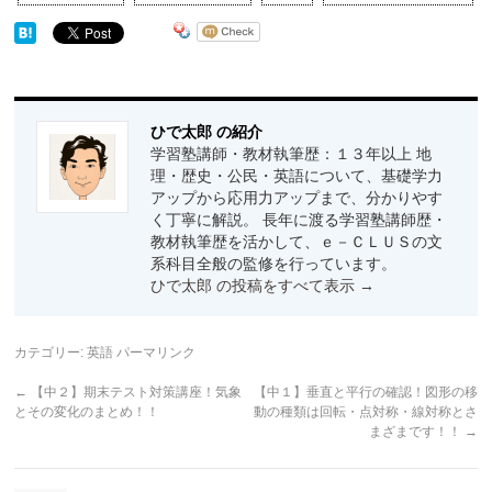
ひで太郎 の紹介
学習塾講師・教材執筆歴：１３年以上 地
理・歴史・公民・英語について、基礎学力
アップから応用力アップまで、分かりやす
く丁寧に解説。 長年に渡る学習塾講師歴・
教材執筆歴を活かして、ｅ－ＣＬＵＳの文
系科目全般の監修を行っています。
ひで太郎 の投稿をすべて表示
→
カテゴリー:
英語
パーマリンク
←
【中２】期末テスト対策講座！気象
【中１】垂直と平行の確認！図形の移
とその変化のまとめ！！
動の種類は回転・点対称・線対称とさ
まざまです！！
→