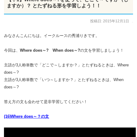
ますか）？ とたずねる形を学習しよう！！
投稿日:
2015年12月1日
作成者:
ひで太郎
みなさんこんにちは。イークルースの秀浦りきです。
今回は、
Where does～?
When does～?
の文を学習しましょう！
主語が3人称単数で「どこで～しますか？」とたずねるときは、Where
does～?
主語が3人称単数で「いつ～しますか？」とたずねるときは、When
does～?
答え方の文も会わせて是非学習してください！
(16)Where does～？の文