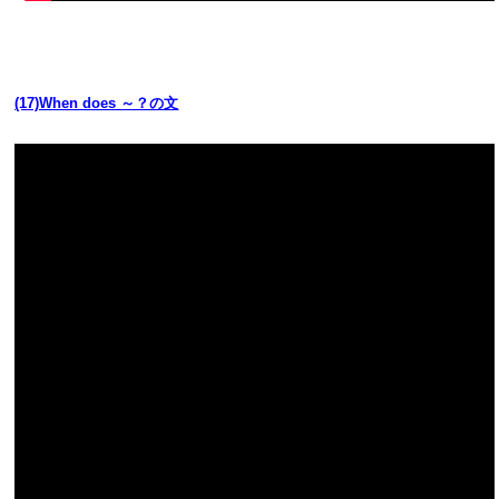
(17)When does ～？の文