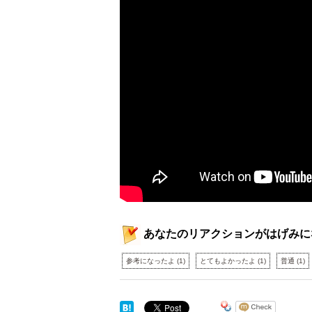
あなたのリアクションがはげみに
参考になったよ
(
1
)
とてもよかったよ
(
1
)
普通
(
1
)