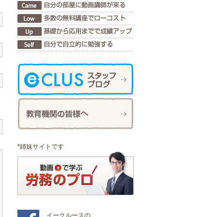
*姉妹サイトです
イークルースの