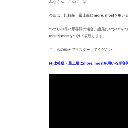
みなさん、こんにちは。
今回は、比較級・最上級に
more
,
most
を用い
つづりの長い形容詞の場合、語尾にerやestを
moreやmostをつけて表現します。
こちらの動画でマスターしてください。
(4)比較級・最上級にmore, mostを用いる形容