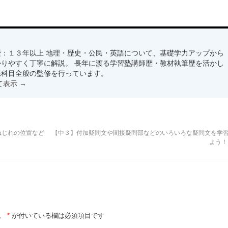
：１３年以上 地理・歴史・公民・英語について、基礎学力アップから
りやすく丁寧に解説。 長年に渡る学習塾講師歴・教材執筆歴を活かし
系科目全般の監修を行っています。
て表示
→
ねじれの位置など
【中３】付加疑問文や間接疑問部などのいろいろな疑問文を学
よう
。
*
が付いている欄は必須項目です