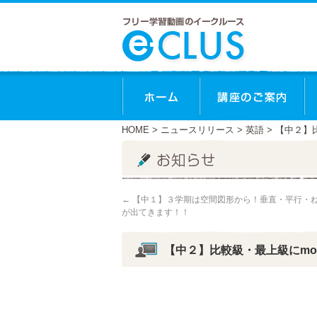
ホーム
講
HOME
>
ニュースリリース
>
英語
> 【中２】
←
【中１】３学期は空間図形から！垂直・平行・
が出てきます！！
【中２】比較級・最上級にmor