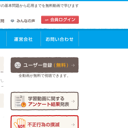
中学の基本問題から応用までを無料動画で学びます
動画を使った学習方法
運営会社
お問合せ
全動画が無料で視聴できます。
習し
！
→
日
作成者:
ひで太郎