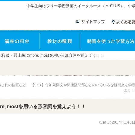
中学生向けフリー学習動画のイークルース（ｅ-CLUS）。
座のご案内
講座の料金
教材の種類
比較級・最上級にmore, mostを用いる形容詞を覚えよう！！
ねじれの位置など
【中３】付加疑問文や間接疑問部などのいろいろな疑問文を学
よう
e, mostを用いる形容詞を覚えよう！！
投稿日:
2017年1月8