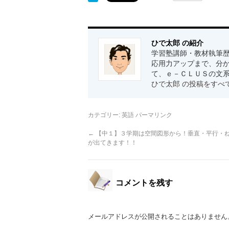
ひで太郎 の紹介
学習塾講師・教材執筆歴
応用力アップまで、分か
て、ｅ－ＣＬＵＳの文
ひで太郎 の投稿をすべ
カテゴリー:
英語
パーマリンク
←
【中１】３学期は空間図形から！垂直・平行・
が出てきます！！
コメントを残す
メールアドレスが公開されることはありません