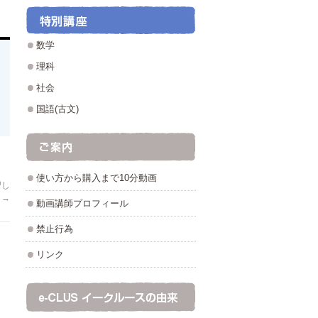
数学
理科
社会
国語(古文)
使い方から購入まで10分動画
習し
！
→
動画講師プロフィール
禁止行為
リンク