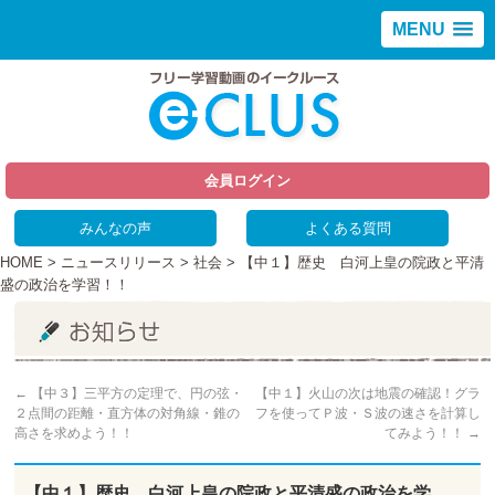
MENU
会員ログイン
みんなの声
よくある質問
HOME
>
ニュースリリース
>
社会
> 【中１】歴史 白河上皇の院政と平清
盛の政治を学習！！
←
【中３】三平方の定理で、円の弦・
【中１】火山の次は地震の確認！グラ
２点間の距離・直方体の対角線・錐の
フを使ってＰ波・Ｓ波の速さを計算し
高さを求めよう！！
てみよう！！
→
【中１】歴史 白河上皇の院政と平清盛の政治を学