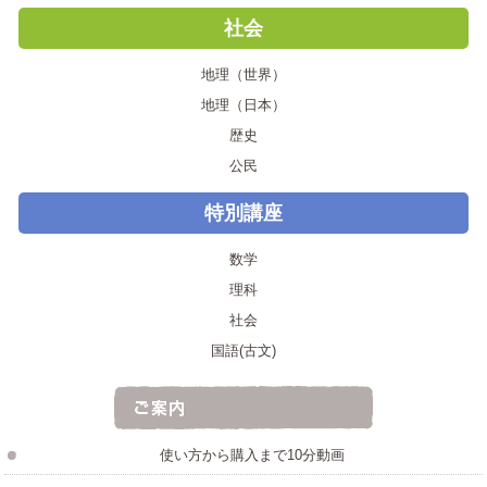
社会
地理（世界）
地理（日本）
歴史
公民
特別講座
数学
理科
社会
国語(古文)
使い方から購入まで10分動画