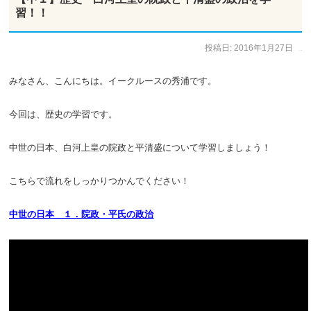
習！！
投稿日:
2016年1月27日
作成者:
ひで太郎
みなさん、こんにちは。イークルースの秀浦です。
今回は、歴史の学習です。
中世の日本、白河上皇の院政と平清盛について学習しましょう！
こちらで流れをしっかりつかんでください！
中世の日本 １．院政・平氏の政治