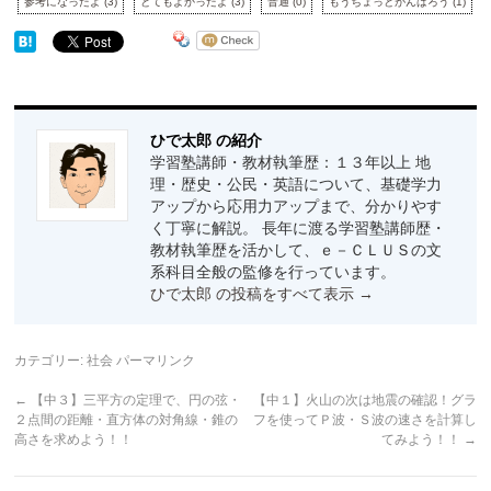
参考になったよ
(
3
)
とてもよかったよ
(
3
)
普通
(
0
)
もうちょっとがんばろう
(
1
)
ひで太郎 の紹介
学習塾講師・教材執筆歴：１３年以上 地
理・歴史・公民・英語について、基礎学力
アップから応用力アップまで、分かりやす
く丁寧に解説。 長年に渡る学習塾講師歴・
教材執筆歴を活かして、ｅ－ＣＬＵＳの文
系科目全般の監修を行っています。
ひで太郎 の投稿をすべて表示
→
カテゴリー:
社会
パーマリンク
←
【中３】三平方の定理で、円の弦・
【中１】火山の次は地震の確認！グラ
２点間の距離・直方体の対角線・錐の
フを使ってＰ波・Ｓ波の速さを計算し
高さを求めよう！！
てみよう！！
→