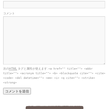
コメント
次の
HTML
タグと属性が使えます:
<a href="" title=""> <abbr
title=""> <acronym title=""> <b> <blockquote cite=""> <cite>
<code> <del datetime=""> <em> <i> <q cite=""> <strike>
<strong>