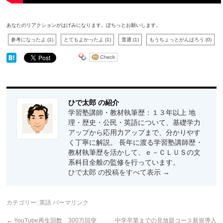
あなたのリアクションがはげみになります。ぽちっとお願いします。
参考になったよ
(
1
)
とてもよかったよ
(
1
)
普通
(
1
)
もうちょっとがんばろう
(
0
)
ひで太郎 の紹介
学習塾講師・教材執筆歴：１３年以上 地
理・歴史・公民・英語について、基礎学力
アップから応用力アップまで、分かりやす
く丁寧に解説。 長年に渡る学習塾講師歴・
教材執筆歴を活かして、ｅ－ＣＬＵＳの文
系科目全般の監修を行っています。
ひで太郎 の投稿をすべて表示
→
カテゴリー:
英語
パーマリンク
←
YouTube再生回数 300万回突
中学卒業までの見放題コース新規導入