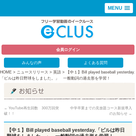
MENU
会員ログイン
みんなの声
よくある質問
HOME
>
ニュースリリース
>
英語
> 【中１】Bill played baseball yesterday.
「ビルは昨日野球をしました。」 一般動詞の過去形を学習！
←
YouTube再生回数 300万回突
中学卒業までの見放題コース新規導入
破！！
のお知らせ
→
【中１】Bill played baseball yesterday.「ビルは昨日