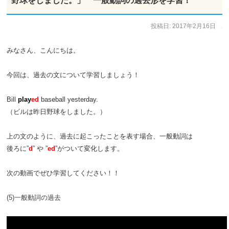
野球をしました。」 一般動詞の過去形を学習！
投稿日:
2017年2月16日
作成者:
ひで太郎
みなさん、こんにちは。
今回は、過去の文について学習しましょう！
Bill
play
ed
baseball yesterday.
（ビルは昨日野球をしました。）
上の文のように、過去に起こったことを表す場合、一般動詞は
後ろに”
d
” や ”
ed
”がついて変化します。
次の動画でぜひ学習してください！！
(5)一般動詞の過去