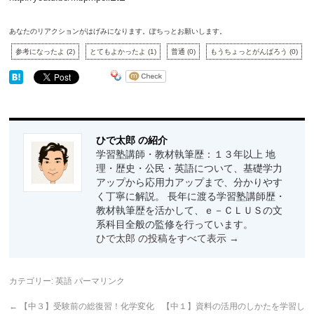
あなたのリアクションがはげみになります。ぽちっとお願いします。
参考になったよ
(
2
)
とてもよかったよ
(
1
)
普通
(
0
)
もうちょっとがんばろう
(
0
)
ひで太郎 の紹介
学習塾講師・教材執筆歴：１３年以上 地
理・歴史・公民・英語について、基礎学力
アップから応用力アップまで、分かりやす
く丁寧に解説。 長年に渡る学習塾講師歴・
教材執筆歴を活かして、ｅ－ＣＬＵＳの文
系科目全般の監修を行っています。
ひで太郎 の投稿をすべて表示
→
カテゴリー:
英語
パーマリンク
←
【中３】受験前の総復習！化学変化
【中１】資料の活用のしかたを学習し