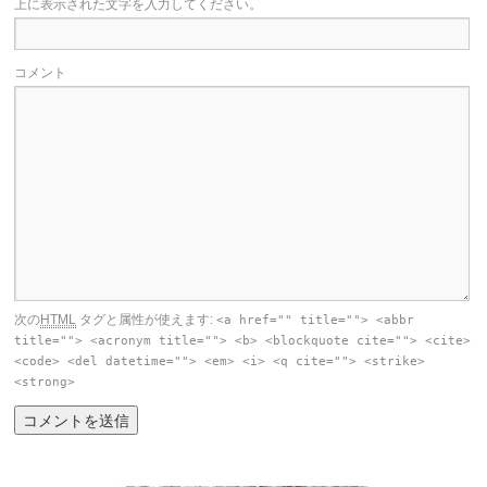
上に表示された文字を入力してください。
コメント
次の
HTML
タグと属性が使えます:
<a href="" title=""> <abbr
title=""> <acronym title=""> <b> <blockquote cite=""> <cite>
<code> <del datetime=""> <em> <i> <q cite=""> <strike>
<strong>