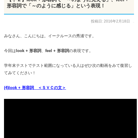
形容詞で「～のように感じる」という表現！
投稿日:
2016年2月18日
作成者:
ひで太郎
みなさん、こんにちは。イークルースの秀浦です。
今回は
look + 形容詞
、
feel + 形容詞
の表現です。
学年末テストでテスト範囲になっている人はぜひ次の動画をみて復習し
てみてください！
(4)look + 形容詞 ＜ＳＶＣの文＞