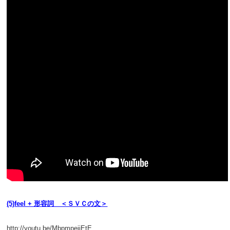
(5)feel + 形容詞 ＜ＳＶＣの文＞
http://youtu.be/MbpmpeiiEtE