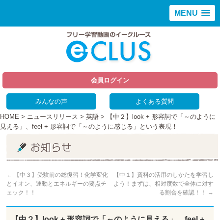
MENU
会員ログイン
みんなの声
よくある質問
HOME
>
ニュースリリース
>
英語
> 【中２】look + 形容詞で「～のように
見える」、feel + 形容詞で「～のように感じる」という表現！
←
【中３】受験前の総復習！化学変化
【中１】資料の活用のしかたを学習し
とイオン、運動とエネルギーの要点チ
よう！まずは、相対度数で全体に対す
ェック！！
る割合を確認！！
→
【中２】look + 形容詞で「～のように見える」、feel +