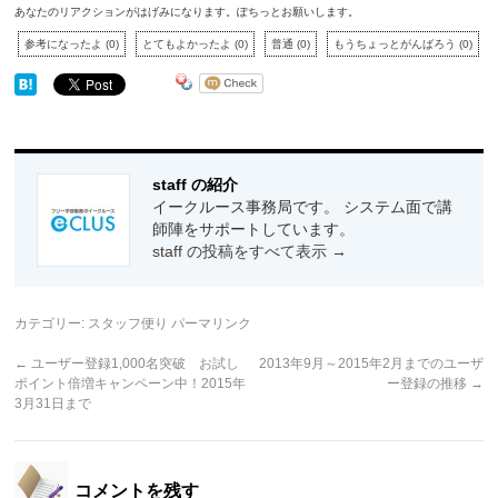
あなたのリアクションがはげみになります。ぽちっとお願いします。
参考になったよ
(
0
)
とてもよかったよ
(
0
)
普通
(
0
)
もうちょっとがんばろう
(
0
)
staff の紹介
イークルース事務局です。 システム面で講
師陣をサポートしています。
staff の投稿をすべて表示
→
カテゴリー:
スタッフ便り
パーマリンク
←
ユーザー登録1,000名突破 お試し
2013年9月～2015年2月までのユーザ
ポイント倍増キャンペーン中！2015年
ー登録の推移
→
3月31日まで
コメントを残す