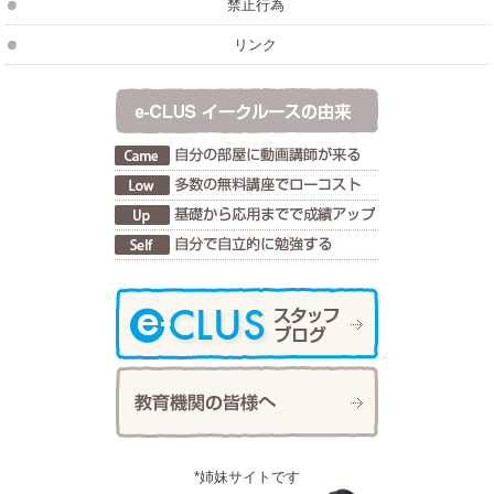
禁止行為
リンク
*姉妹サイトです