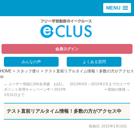
MENU
会員ログイン
みんなの声
よくある質問
HOME
>
スタッフ便り
> テスト直前リアルタイム情報！多数の方がアクセス
中
←
ユーザー登録1,000名突破 お試し
2013年9月～2015年2月までのユーザ
ポイント倍増キャンペーン中！2015年
ー登録の推移
→
3月31日まで
テスト直前リアルタイム情報！多数の方がアクセス中
投稿日:
2015年2月19日
作成者:
staff