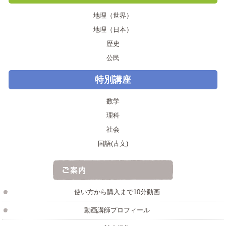
地理（世界）
地理（日本）
歴史
公民
特別講座
数学
理科
社会
国語(古文)
使い方から購入まで10分動画
動画講師プロフィール