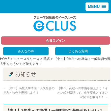
MENU
会員ログイン
みんなの声
よくある質問
HOME
>
ニュースリリース
>
英語
> 【中１】2年生への準備！一般動詞の過
去形をもういちど覚えよう！
←
【中３】高校入学準備！現代社会の
【中３】高校への準備を整えよう！イ
見方・特色を復習しよう！
オン式を暗記して、化学変化とイオン
の関係を復習！！
→
【中１】2年生への準備！一般動詞の過去形をもういち