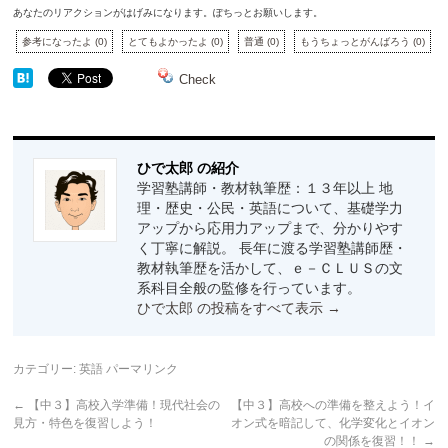
あなたのリアクションがはげみになります。ぽちっとお願いします。
参考になったよ
(
0
)
とてもよかったよ
(
0
)
普通
(
0
)
もうちょっとがんばろう
(
0
)
Check
ひで太郎 の紹介
学習塾講師・教材執筆歴：１３年以上 地
理・歴史・公民・英語について、基礎学力
アップから応用力アップまで、分かりやす
く丁寧に解説。 長年に渡る学習塾講師歴・
教材執筆歴を活かして、ｅ－ＣＬＵＳの文
系科目全般の監修を行っています。
ひで太郎 の投稿をすべて表示
→
カテゴリー:
英語
パーマリンク
←
【中３】高校入学準備！現代社会の
【中３】高校への準備を整えよう！イ
見方・特色を復習しよう！
オン式を暗記して、化学変化とイオン
の関係を復習！！
→