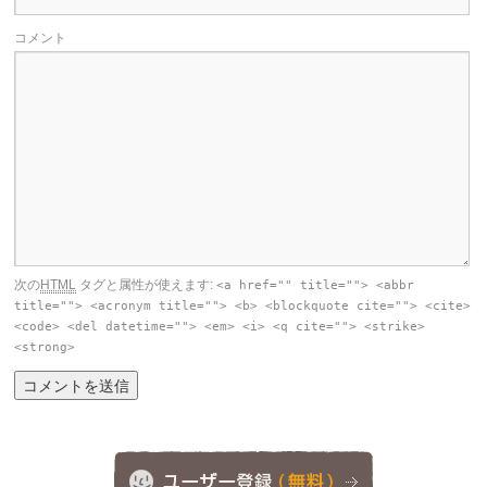
コメント
次の
HTML
タグと属性が使えます:
<a href="" title=""> <abbr
title=""> <acronym title=""> <b> <blockquote cite=""> <cite>
<code> <del datetime=""> <em> <i> <q cite=""> <strike>
<strong>