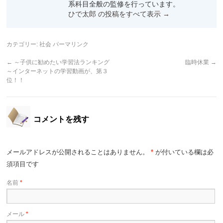
系科目全般の監修を行っています。
ひで太郎 の投稿をすべて表示
→
カテゴリー:
社会
パーマリンク
←
～子供に勧めたい学習法ランキング
臨時休業
→
～インターネットの学習動画が、第３
位！！
コメントを残す
メールアドレスが公開されることはありません。
*
が付いている欄は必
須項目です
名前
*
メール
*