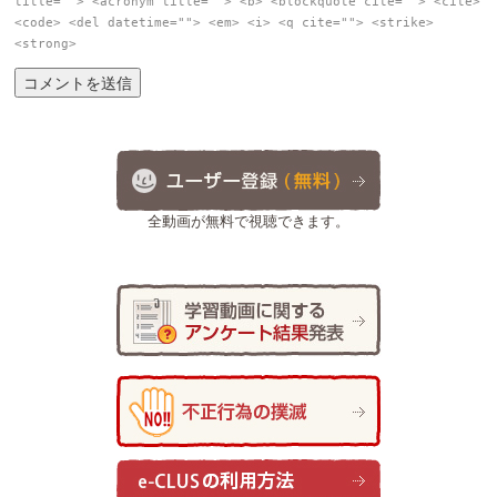
title=""> <acronym title=""> <b> <blockquote cite=""> <cite>
<code> <del datetime=""> <em> <i> <q cite=""> <strike>
<strong>
全動画が無料で視聴できます。