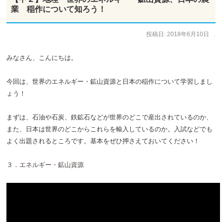
業 稲作について知ろう！
投稿日:
2018年6月10日
作成者:
ひで太郎
みなさん、こんにちは。
今回は、世界のエネルギー・鉱山資源と日本の稲作について学習しまし
ょう！
まずは、石油や石炭、鉄鉱石などが世界のどこで産出されているのか、
また、日本は世界のどこからこれらを輸入しているのか。入試などでも
よく出題されるところです。基本をぜひ押さえておいてください！
３．エネルギー・鉱山資源