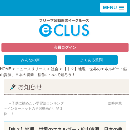
MENU
会員ログイン
みんなの声
よくある質問
HOME
>
ニュースリリース
>
社会
> 【中２】地理 世界のエネルギー・鉱
山資源、日本の農業 稲作について知ろう！
←
～子供に勧めたい学習法ランキング
臨時休業
→
～インターネットの学習動画が、第３
位！！
【中２】地理 世界のエネルギー・鉱山資源、日本の農