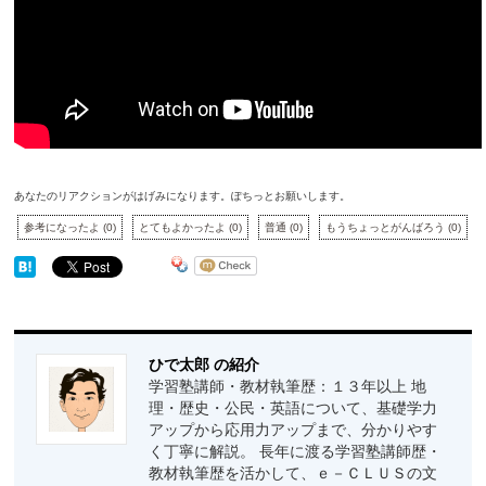
あなたのリアクションがはげみになります。ぽちっとお願いします。
参考になったよ
(
0
)
とてもよかったよ
(
0
)
普通
(
0
)
もうちょっとがんばろう
(
0
)
ひで太郎 の紹介
学習塾講師・教材執筆歴：１３年以上 地
理・歴史・公民・英語について、基礎学力
アップから応用力アップまで、分かりやす
く丁寧に解説。 長年に渡る学習塾講師歴・
教材執筆歴を活かして、ｅ－ＣＬＵＳの文