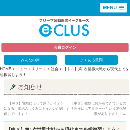
MENU
会員ログイン
みんなの声
よくある質問
HOME
>
ニュースリリース
>
社会
> 【中３】第1次世界大戦から現代までを
総復習しよう！
←
【中３】電離によって原子がイオン
【中２】生物は何からできているの
になる！電池のしくみにもイオンが関
か？唾液にはアミラーゼという消化酵
係しています！！
素があります！！
→
【中３】第1次世界大戦から現代までを総復習しよう！