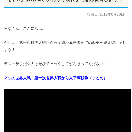
投稿日:
2019年6月26日
作成者:
ひで太郎
みなさん、こんにちは。
今回は、第一次世界大戦から高度経済成長後までの歴史を総復習しまし
ょう！
テストがまだの人はぜひチェックしてがんばってください！
２つの世界大戦 第一次世界大戦から太平洋戦争（まとめ）