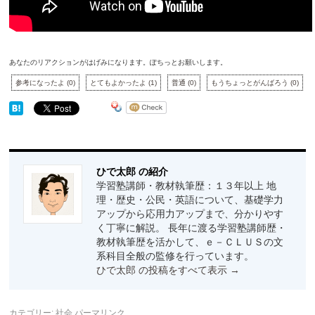
あなたのリアクションがはげみになります。ぽちっとお願いします。
参考になったよ
(
0
)
とてもよかったよ
(
1
)
普通
(
0
)
もうちょっとがんばろう
(
0
)
ひで太郎 の紹介
学習塾講師・教材執筆歴：１３年以上 地
理・歴史・公民・英語について、基礎学力
アップから応用力アップまで、分かりやす
く丁寧に解説。 長年に渡る学習塾講師歴・
教材執筆歴を活かして、ｅ－ＣＬＵＳの文
系科目全般の監修を行っています。
ひで太郎 の投稿をすべて表示
→
カテゴリー:
社会
パーマリンク