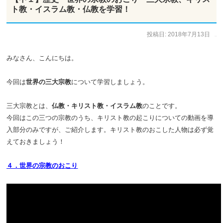
ト教・イスラム教・仏教を学習！
投稿日:
2018年7月13日
作成者:
ひで太郎
みなさん、こんにちは。
今回は
世界の三大宗教
について学習しましょう。
三大宗教とは、
仏教・キリスト教・イスラム教
のことです。
今回はこの三つの宗教のうち、キリスト教の起こりについての動画を導
入部分のみですが、ご紹介します。キリスト教のおこした人物は必ず覚
えておきましょう！
４．世界の宗教のおこり