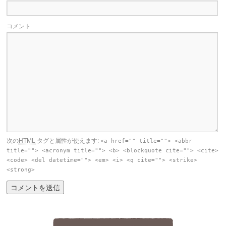
コメント
次の
HTML
タグと属性が使えます:
<a href="" title=""> <abbr
title=""> <acronym title=""> <b> <blockquote cite=""> <cite>
<code> <del datetime=""> <em> <i> <q cite=""> <strike>
<strong>