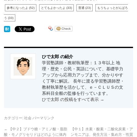
参考になったよ
(
52
)
とてもよかったよ
(
33
)
普通
(
23
)
もうちょっとがんばろ
う
(
33
)
ひで太郎 の紹介
学習塾講師・教材執筆歴：１３年以上 地
理・歴史・公民・英語について、基礎学力
アップから応用力アップまで、分かりやす
く丁寧に解説。 長年に渡る学習塾講師歴・
教材執筆歴を活かして、ｅ－ＣＬＵＳの文
系科目全般の監修を行っています。
ひで太郎 の投稿をすべて表示
→
カテゴリー:
社会
パーマリンク
←
【中２】ブドウ糖・アミノ酸・脂肪
【中１】水素・酸素・二酸化炭素・ア
酸・モノグリセリドはどのように体内
ンモニアは、発生方法・集め方・性質