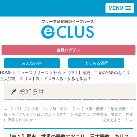
MENU
会員ログイン
みんなの声
よくある質問
HOME
>
ニュースリリース
>
社会
> 【中１】歴史 世界の宗教のおこり
三大宗教、キリスト教・イスラム教・仏教を学習！
←
【中２】ブドウ糖・アミノ酸・脂肪
【中１】水素・酸素・二酸化炭素・ア
酸・モノグリセリドはどのように体内
ンモニアは、発生方法・集め方・性質
に吸収されるのか？
を覚えよう！！
→
【中１】歴史 世界の宗教のおこり 三大宗教、キリス