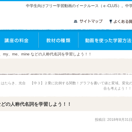
中学生向けフリー学習動画のイークルース（ｅ-CLUS）。
座のご案内
講座の料金
教材の種類
I、my、me、mine などの人称代名詞を学習しよう！！
とはたらき、光合
【中３】２乗に比例する関数！グラフを書いて値と変域、変化
合も考えよう！
e などの人称代名詞を学習しよう！！
投稿日:
2018年8月31