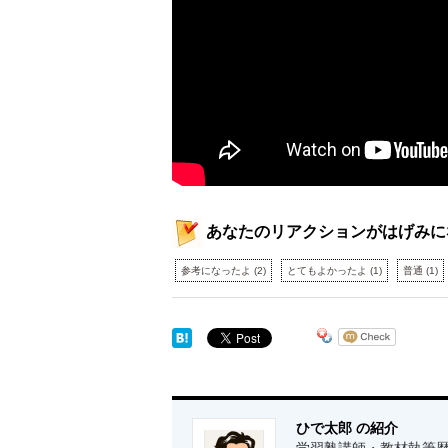
あなたのリアクションがはげみに
参考になったよ
(
2
)
とてもよかったよ
(
1
)
普通
(
1
)
ひで太郎 の紹介