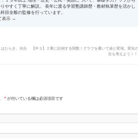
：１３年以上 地理・歴史・公民・英語について、基礎学力アップから
りやすく丁寧に解説。 長年に渡る学習塾講師歴・教材執筆歴を活かし
系科目全般の監修を行っています。
て表示
→
とはたらき、光合
【中３】２乗に比例する関数！グラフを書いて値と変域、変化
合も考えよう！
。
*
が付いている欄は必須項目です