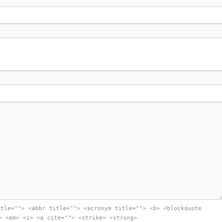
itle=""> <abbr title=""> <acronym title=""> <b> <blockquote
> <em> <i> <q cite=""> <strike> <strong>