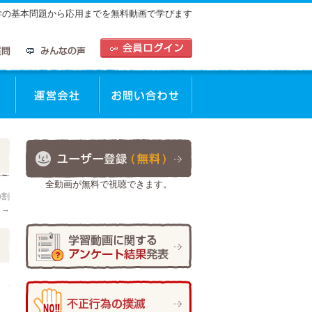
中学の基本問題から応用までを無料動画で学びます
動画を使った学習方法
運営会社
お問合せ
全動画が無料で視聴できます。
の割
！
→
日
作成者:
ひで太郎