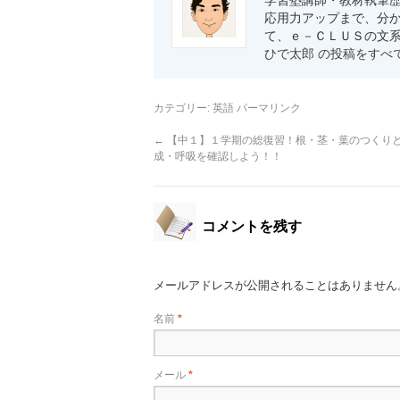
学習塾講師・教材執筆歴
応用力アップまで、分か
て、ｅ－ＣＬＵＳの文
ひで太郎 の投稿をすべ
カテゴリー:
英語
パーマリンク
←
【中１】１学期の総復習！根・茎・葉のつくり
成・呼吸を確認しよう！！
コメントを残す
メールアドレスが公開されることはありません
名前
*
メール
*