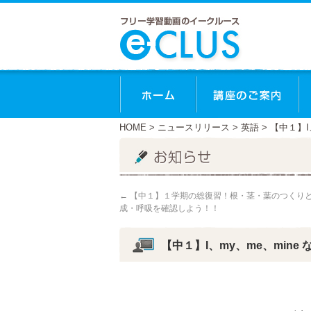
ホーム
講
HOME
>
ニュースリリース
>
英語
> 【中１】
←
【中１】１学期の総復習！根・茎・葉のつくり
成・呼吸を確認しよう！！
【中１】I、my、me、min