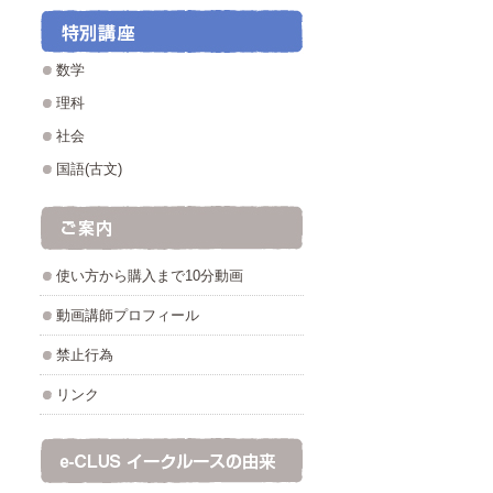
数学
理科
社会
国語(古文)
使い方から購入まで10分動画
動画講師プロフィール
禁止行為
リンク