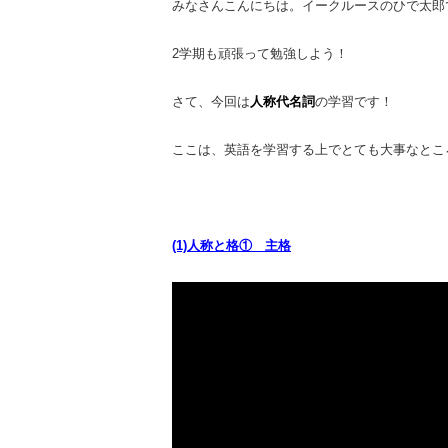
みなさんこんにちは。イークルースのひで太郎
2学期も頑張って勉強しよう！
さて、今回は
人称代名詞
の学習です！
ここは、英語を学習する上でとても大事なとこ
(1)人称と格① 主格