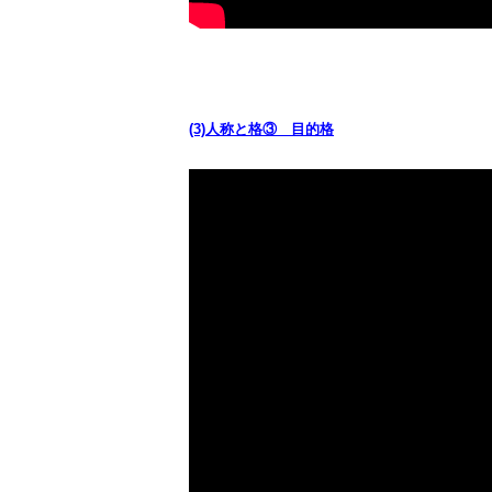
(3)人称と格③ 目的格