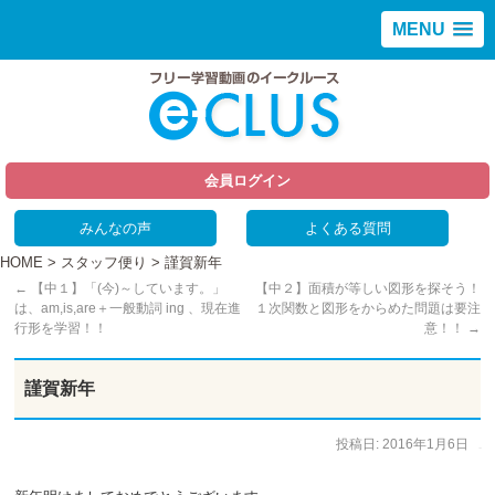
MENU
会員ログイン
みんなの声
よくある質問
HOME
>
スタッフ便り
> 謹賀新年
←
【中１】「(今)～しています。」
【中２】面積が等しい図形を探そう！
は、am,is,are＋一般動詞 ing 、現在進
１次関数と図形をからめた問題は要注
行形を学習！！
意！！
→
謹賀新年
投稿日:
2016年1月6日
作成者:
staff