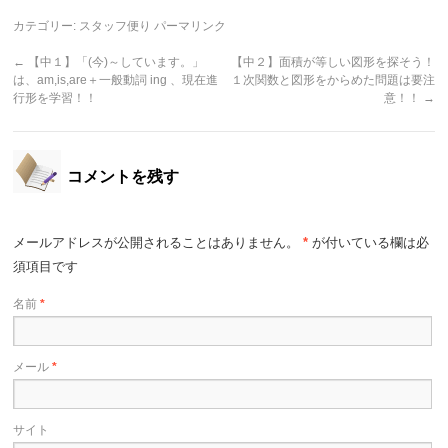
カテゴリー:
スタッフ便り
パーマリンク
←
【中１】「(今)～しています。」
【中２】面積が等しい図形を探そう！
は、am,is,are＋一般動詞 ing 、現在進
１次関数と図形をからめた問題は要注
行形を学習！！
意！！
→
コメントを残す
メールアドレスが公開されることはありません。
*
が付いている欄は必
須項目です
名前
*
メール
*
サイト