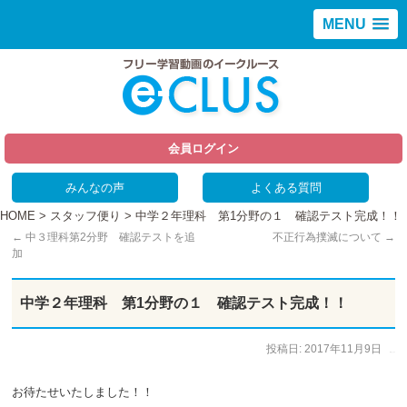
MENU
会員ログイン
みんなの声
よくある質問
HOME
>
スタッフ便り
> 中学２年理科 第1分野の１ 確認テスト完成！！
←
中３理科第2分野 確認テストを追
不正行為撲滅について
→
加
中学２年理科 第1分野の１ 確認テスト完成！！
投稿日:
2017年11月9日
作成者:
高山 よしなり
お待たせいたしました！！