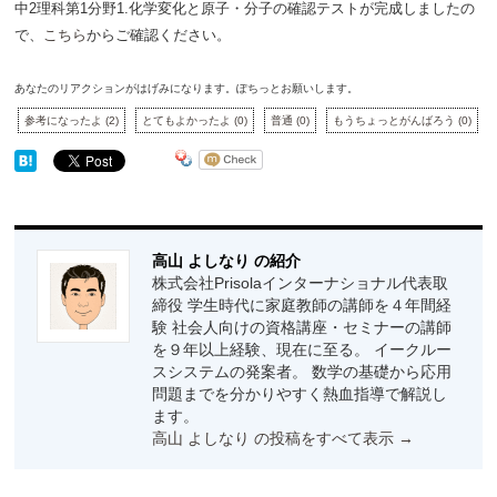
中2理科第1分野1.化学変化と原子・分子の確認テストが完成しましたの
で、
こちら
からご確認ください。
あなたのリアクションがはげみになります。ぽちっとお願いします。
参考になったよ
(
2
)
とてもよかったよ
(
0
)
普通
(
0
)
もうちょっとがんばろう
(
0
)
高山 よしなり の紹介
株式会社Prisolaインターナショナル代表取
締役 学生時代に家庭教師の講師を４年間経
験 社会人向けの資格講座・セミナーの講師
を９年以上経験、現在に至る。 イークルー
スシステムの発案者。 数学の基礎から応用
問題までを分かりやすく熱血指導で解説し
ます。
高山 よしなり の投稿をすべて表示
→