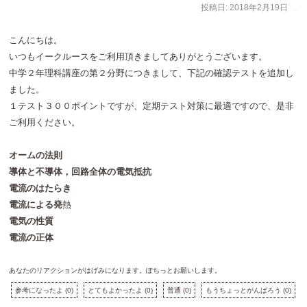
投稿日:
2018年2月19日
作成者:
イークルース
こんにちは。
いつもイークルースをご利用頂きましてありがとうございます。
中学２年理科講座の第２分野につきまして、下記の確認テストを追加し
ました。
１テスト３００ポイントですが、定期テスト対策に最適ですので、是非
ご利用ください。
オームの法則
導体と不導体，回路全体の電気抵抗
電流のはたらき
電流による発
熱
電気の性質
電流の正体
あなたのリアクションがはげみになります。ぽちっとお願いします。
参考になったよ
(
0
)
とてもよかったよ
(
0
)
普通
(
0
)
もうちょっとがんばろう
(
0
)