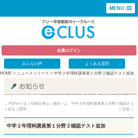
MENU
会員ログイン
みんなの声
よくある質問
HOME
>
ニュースリリース
> 中学２年理科講座第１分野２確認テスト追加
←
PDFがうまく印刷出来ない場合～よ
中学３年理科講座第２分野１確認テス
くあるご質問～
ト完成
→
中学２年理科講座第１分野２確認テスト追加