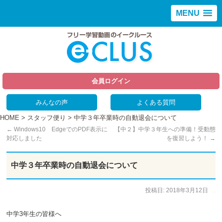
MENU
会員ログイン
みんなの声
よくある質問
HOME
>
スタッフ便り
> 中学３年卒業時の自動退会について
←
Windows10 EdgeでのPDF表示に
【中２】中学３年生への準備！受動態
対応しました
を復習しよう！
→
中学３年卒業時の自動退会について
投稿日:
2018年3月12日
作成者:
イークルース
中学3年生の皆様へ