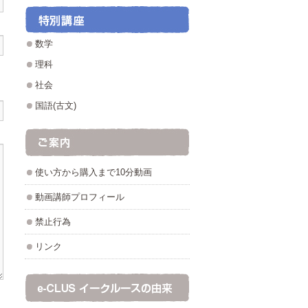
数学
理科
社会
国語(古文)
使い方から購入まで10分動画
動画講師プロフィール
禁止行為
リンク