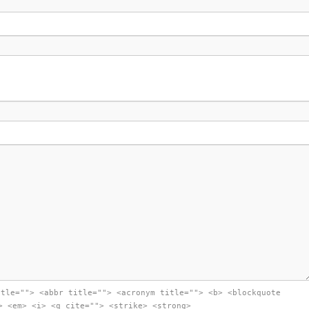
itle=""> <abbr title=""> <acronym title=""> <b> <blockquote
> <em> <i> <q cite=""> <strike> <strong>