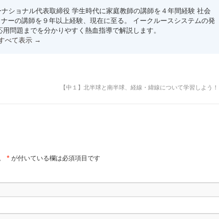
ンターナショナル代表取締役 学生時代に家庭教師の講師を４年間経験 社会
ナーの講師を９年以上経験、現在に至る。 イークルースシステムの発
応用問題までを分かりやすく熱血指導で解説します。
をすべて表示
→
【中１】北半球と南半球、経線・緯線について学習しよう
。
*
が付いている欄は必須項目です