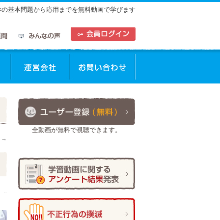
中学の基本問題から応用までを無料動画で学びます
動画を使った学習方法
運営会社
お問合せ
全動画が無料で視聴できます。
！
→
作成者:
高山 よしなり