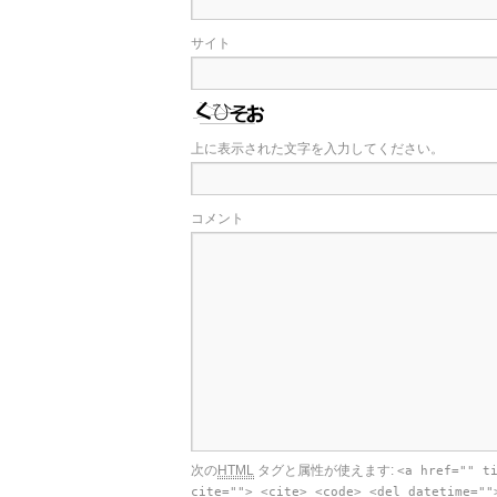
サイト
上に表示された文字を入力してください。
コメント
次の
HTML
タグと属性が使えます:
<a href="" t
cite=""> <cite> <code> <del datetime=""