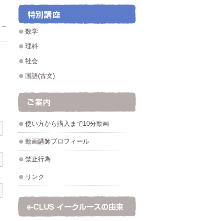
せ
→
数学
理科
社会
国語(古文)
使い方から購入まで10分動画
動画講師プロフィール
禁止行為
リンク