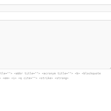
itle=""> <abbr title=""> <acronym title=""> <b> <blockquote
> <em> <i> <q cite=""> <strike> <strong>