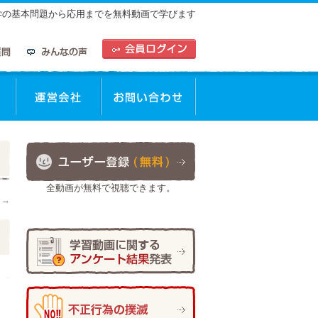
中学の基本問題から応用までを無料動画で学びます
動画を使った学習方法
運営会社
お問合せ
全動画が無料で視聴できます。
せ
→
作成者:
イークルース