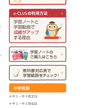
よ
す
る
中１～中３英文法
中１～中３英会話