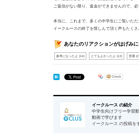
ご返信がない限り、返金ができませんので、必
本当に、これまで、多くの中学生にご覧いただ
イークルースの終了を惜しんで頂く声もたくさ
あなたのリアクションがはげみに
参考になったよ
(
14
)
とてもよかったよ
(
12
)
普通
(
2
イークルース の紹介
中学生向けフリー学習動
動画で学びます
イークルース の投稿を