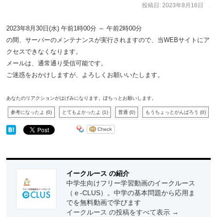
投稿日:
2023年8月16日
作成者:
イークルース
2023年8月30日(水) 午前1時00分 ～ 午前2時00分
の間、サーバーのメンテナンスが実行されますので、当WEBサイトにア
クセスできなくなります。
メールは、通常通り受信可能です。
ご迷惑をおかけしますが、よろしくお願いいたします。
あなたのリアクションがはげみになります。ぽちっとお願いします。
参考になったよ
(
0
)
とてもよかったよ
(
1
)
普通
(
0
)
もうちょっとがんばろう
(
0
)
イークルース の紹介
中学生向けフリー学習動画のイークルース
（ｅ-CLUS）。中学の基本問題から応用ま
でを無料動画で学びます
イークルース の投稿をすべて表示
→