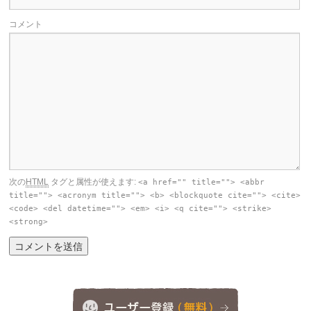
コメント
次の
HTML
タグと属性が使えます:
<a href="" title=""> <abbr
title=""> <acronym title=""> <b> <blockquote cite=""> <cite>
<code> <del datetime=""> <em> <i> <q cite=""> <strike>
<strong>