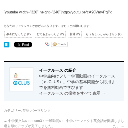
[youtube width=”320″ height=”240″]http://youtu.be/cA90VmyPgPg
あなたのリアクションがはげみになります。ぽちっとお願いします。
参考になったよ
(
2
)
とてもよかったよ
(
2
)
普通
(
2
)
もうちょっとがんばろう
(
2
)
イークルース の紹介
中学生向けフリー学習動画のイークルース
（ｅ-CLUS）。中学の基本問題から応用ま
でを無料動画で学びます
イークルース の投稿をすべて表示
→
カテゴリー:
英語
パーマリンク
←
中学英文法のLesson3：一般動詞の
中学パーフェクト英会話が開講しまし
過去形のアップが完了しました。
た。
→