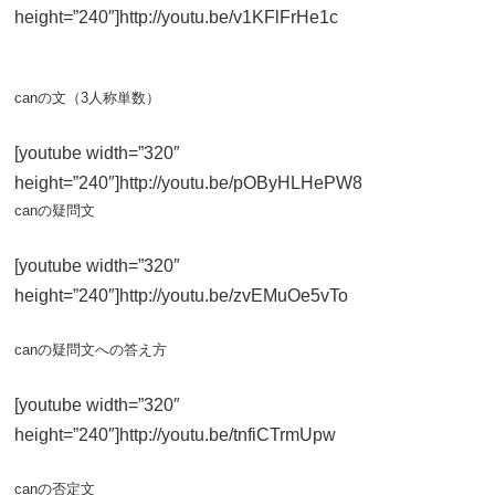
height=”240″]http://youtu.be/v1KFlFrHe1c
canの文（3人称単数）
[youtube width=”320″
height=”240″]http://youtu.be/pOByHLHePW8
canの疑問文
[youtube width=”320″
height=”240″]http://youtu.be/zvEMuOe5vTo
canの疑問文への答え方
[youtube width=”320″
height=”240″]http://youtu.be/tnfiCTrmUpw
canの否定文