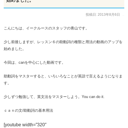
始めました。
投稿日:
2013年8月6日
作成者:
イークルース
こんにちは、イークルースのスタッフの青山です。
少し前後しますが、レッスン６の助動詞の種類と用法の動画のアップを
始めました。
今回は、canを中心にした動画です。
助動詞をマスターすると、いろいろなことが英語で言えるようになりま
す。
少しずつ勉強して、英文法をマスターしよう。You can do it.
ｃａｎの文/助動詞の基本用法
[youtube width=”320″