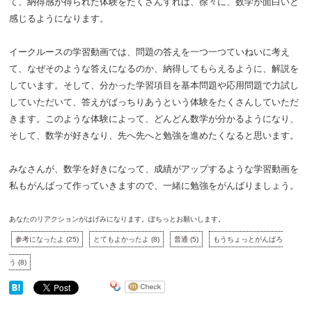
て、納得感が得られた体験をたくさんすれば、徐々に、数学が面白いと
感じるようになります。
イークルースの学習動画では、問題の答えを一つ一つていねいに考え
て、なぜそのような答えになるのか、納得してもらえるように、解説を
しています。そして、分かった学習項目を基本問題や応用問題で力試し
していただいて、答えがばっちりあうという体験をたくさんしていただ
きます。このような体験によって、どんどん数学が分かるようになり、
そして、数学が好きなり、先へ先へと勉強を進めたくなると思います。
みなさんが、数学を好きになって、成績がアップするような学習動画を
私もがんばって作っていきますので、一緒に勉強をがんばりましょう。
あなたのリアクションがはげみになります。ぽちっとお願いします。
参考になったよ
(
25
)
とてもよかったよ
(
8
)
普通
(
5
)
もうちょっとがんばろ
う
(
8
)