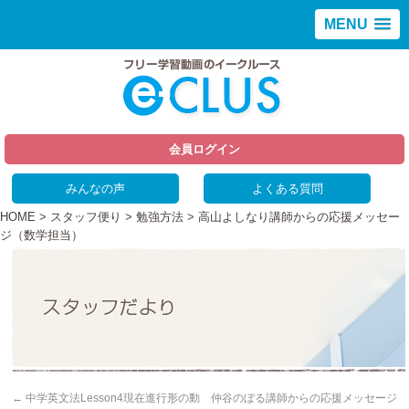
MENU
会員ログイン
みんなの声
よくある質問
HOME
>
スタッフ便り
>
勉強方法
> 高山よしなり講師からの応援メッセー
ジ（数学担当）
←
中学英文法Lesson4現在進行形の動
仲谷のぼる講師からの応援メッセージ