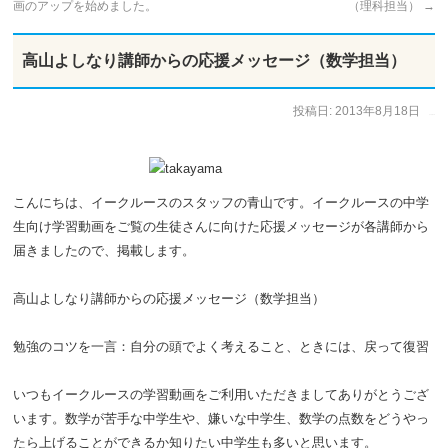
画のアップを始めました。
（理科担当）
→
高山よしなり講師からの応援メッセージ（数学担当）
投稿日:
2013年8月18日
作成者:
イークルース
こんにちは、イークルースのスタッフの青山です。イークルースの中学
生向け学習動画をご覧の生徒さんに向けた応援メッセージが各講師から
届きましたので、掲載します。
高山よしなり講師からの応援メッセージ（数学担当）
勉強のコツを一言：自分の頭でよく考えること、ときには、戻って復習
いつもイークルースの学習動画をご利用いただきましてありがとうござ
います。数学が苦手な中学生や、嫌いな中学生、数学の点数をどうやっ
たら上げることができるか知りたい中学生も多いと思います。