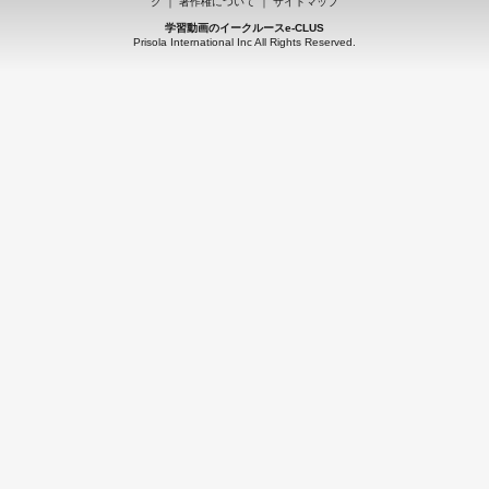
ク
｜
著作権について
｜
サイトマップ
学習動画のイークルースe-CLUS
Prisola International Inc All Rights Reserved.