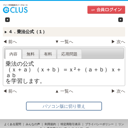
中学生向けフリー学習動画のイークルース（e-CLU
左
４．乗法公式（１）
▶
◀ 前へ
▼ 一覧へ
▶ 次へ
内容
無料
有料
応用問題
乗法の公式
（ｘ＋ａ）（ｘ＋ｂ）＝ｘ²＋（ａ＋ｂ）ｘ＋
ａｂ
を学習します。
◀ 前へ
▲ 一覧へ
▶ 次へ
パソコン版に切り替え
よくある質問
｜
みんなの声
｜
利用規約
｜
特定商取引表示
｜
プライバシーポリシー
｜
リン