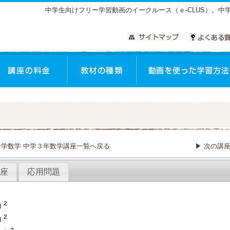
中学生向けフリー学習動画のイークルース（ｅ-CLUS）。
中学数学 中学３年数学講座一覧へ戻る
▶ 次の講
座
応用問題
²
²