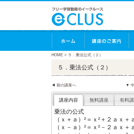
HOME
> ５．乗法公式（２）
５．乗法公式（２）
◀ 前の講座へ
▼ 
講座内容
無料講座
有料講
乗法の公式
（ｘ＋ａ）²＝ｘ²＋２ａｘ＋ａ
（ｘ－ａ）²＝ｘ²－２ａｘ＋ａ