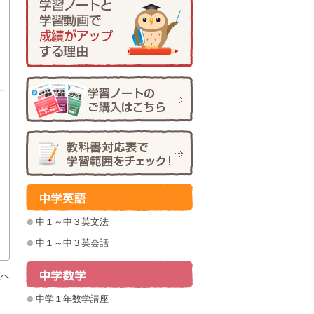
中１～中３英文法
中１～中３英会話
座へ
中学１年数学講座