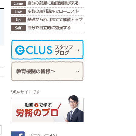
。
→
*姉妹サイトです
イークルースの