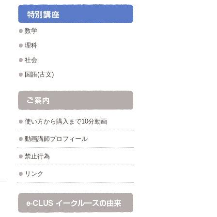
数学
理科
社会
国語(古文)
使い方から購入まで10分動画
動画講師プロフィール
禁止行為
リンク