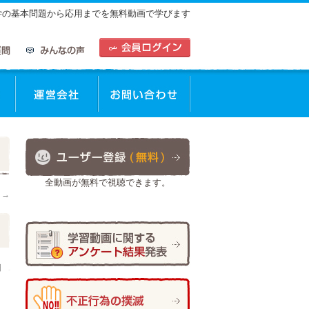
中学の基本問題から応用までを無料動画で学びます
動画を使った学習方法
運営会社
お問合せ
全動画が無料で視聴できます。
。
→
日
作成者:
staff