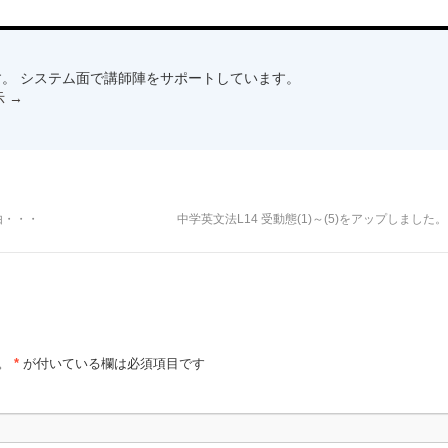
。 システム面で講師陣をサポートしています。
示
→
由・・・
中学英文法L14 受動態(1)～(5)をアップしました
。
*
が付いている欄は必須項目です