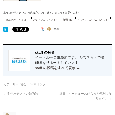
あなたのリアクションがはげみになります。ぽちっとお願いします。
参考になったよ
(
0
)
とてもよかったよ
(
0
)
普通
(
0
)
もうちょっとがんばろう
(
0
)
staff の紹介
イークルース事務局です。 システム面で講
師陣をサポートしています。
staff の投稿をすべて表示
→
カテゴリー:
社会
パーマリンク
←
学年末テストの勉強法
近日、イークルースがもっと便利にな
ります。
→