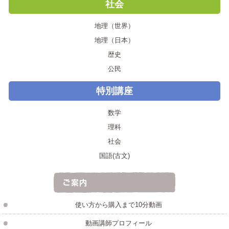
社会
地理（世界）
地理（日本）
歴史
公民
特別講座
数学
理科
社会
国語(古文)
使い方から購入まで10分動画
動画講師プロフィール