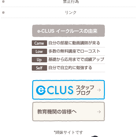
禁止行為
リンク
*姉妹サイトです