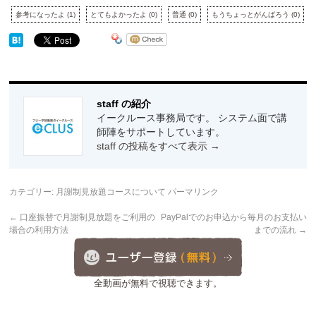
参考になったよ
(
1
)
とてもよかったよ
(
0
)
普通
(
0
)
もうちょっとがんばろう
(
0
)
staff の紹介
イークルース事務局です。 システム面で講
師陣をサポートしています。
staff の投稿をすべて表示
→
カテゴリー:
月謝制見放題コースについて
パーマリンク
←
口座振替で月謝制見放題をご利用の
PayPalでのお申込から毎月のお支払い
場合の利用方法
までの流れ
→
全動画が無料で視聴できます。