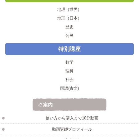
地理（世界）
地理（日本）
歴史
公民
特別講座
数学
理科
社会
国語(古文)
使い方から購入まで10分動画
動画講師プロフィール