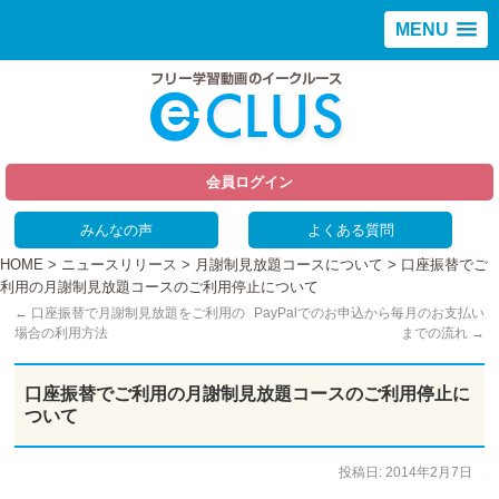
MENU
会員ログイン
みんなの声
よくある質問
HOME
>
ニュースリリース
>
月謝制見放題コースについて
> 口座振替でご
利用の月謝制見放題コースのご利用停止について
←
口座振替で月謝制見放題をご利用の
PayPalでのお申込から毎月のお支払い
場合の利用方法
までの流れ
→
口座振替でご利用の月謝制見放題コースのご利用停止に
ついて
投稿日:
2014年2月7日
作成者:
staff