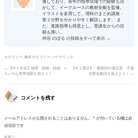
通しており、長年の指導現場での経験も活
かして、イークルースの教材全般を監修。
イラストを多用して、理科のまとめ講座・
第２分野を分かりやすく解説します。 ま
た、進路指導も得意とし、受講生からの信
頼も厚い。
仲谷 のぼる の投稿をすべて表示
→
カテゴリー:
教科カテゴリー
パーマリンク
←
【中１社会】地理 緯線・経線、い
【中２英語】一般動詞の過去形 不規
ろいろな世界地図を知ろう！
則変化動詞を覚えよう！
→
コメントを残す
メールアドレスが公開されることはありません。
*
が付いている欄は必
須項目です
名前
*