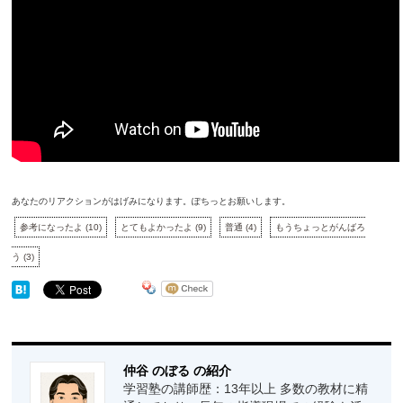
あなたのリアクションがはげみになります。ぽちっとお願いします。
参考になったよ
(
10
)
とてもよかったよ
(
9
)
普通
(
4
)
もうちょっとがんばろ
う
(
3
)
仲谷 のぼる の紹介
学習塾の講師歴：13年以上 多数の教材に精