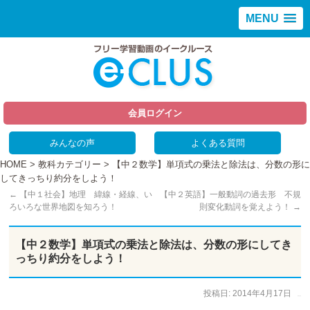
MENU
会員ログイン
みんなの声
よくある質問
HOME
>
教科カテゴリー
> 【中２数学】単項式の乗法と除法は、分数の形に
してきっちり約分をしよう！
←
【中１社会】地理 緯線・経線、い
【中２英語】一般動詞の過去形 不規
ろいろな世界地図を知ろう！
則変化動詞を覚えよう！
→
【中２数学】単項式の乗法と除法は、分数の形にしてき
っちり約分をしよう！
投稿日:
2014年4月17日
作成者:
仲谷 のぼる